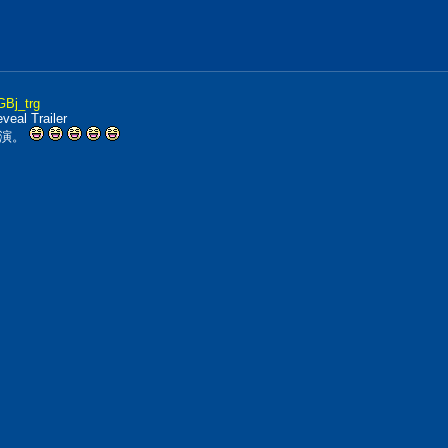
GBj_trg
veal Trailer
重演。