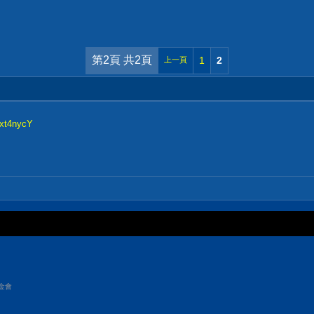
第2頁 共2頁
1
2
上一頁
ext4nycY
金會