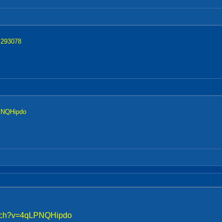
=293078
PNQHipdo
atch?v=4qLPNQHipdo