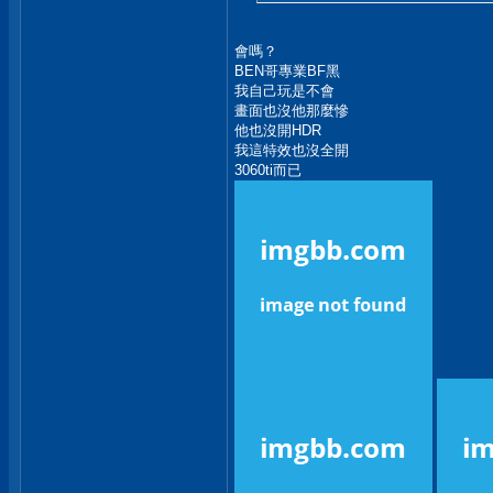
會嗎？
BEN哥專業BF黑
我自己玩是不會
畫面也沒他那麼慘
他也沒開HDR
我這特效也沒全開
3060ti而已