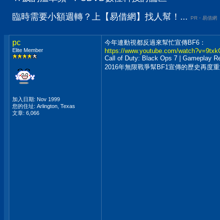
臨時需要小額週轉？上【易借網】找人幫！...
PR・易借網
pc
今年連動視都反過來幫忙宣傳BF6：
Elite Member
https://www.youtube.com/watch?v=9txk
Call of Duty: Black Ops 7 | Gameplay Re
2016年無限戰爭幫BF1宣傳的歷史再度
加入日期: Nov 1999
您的住址: Arlington, Texas
文章: 6,066