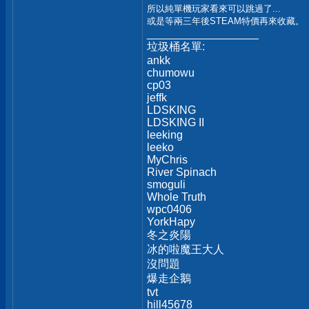
所以純單機玩家看來可以跳過了...
或是等兩三年後STEAM特價再來收藏。
__________________
垃圾桶名單:
ankk
chumowu
cp03
jeffk
LDSKING
LDSKING II
leeking
leeko
MyChris
River Spinach
smoguli
Whole Truth
wpc0406
YorkHapy
冬之炎陽
冰的啦魔王大人
沒問題
爆走企鵝
tvt
hill45678