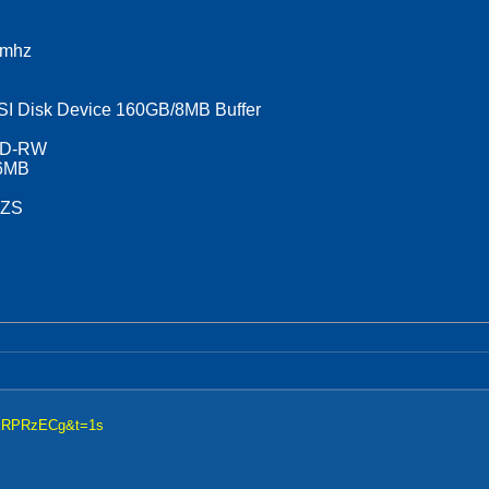
0mhz
I Disk Device 160GB/8MB Buffer
CD-RW
56MB
 ZS
nkRPRzECg&t=1s