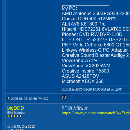
__________________
My PC:
AMD Athlon64 3500+ S939 220
Corsair DDR500 512MB*2
Abit AV8 K8T800 Pro
Hitachi HDS72251 6VLAT80 SCS
Pioneer DVD-RW DVR-110D
LITE-ON LTR-52327S USB2.0 
PNY Verto GeForce 6800 GT 2
Linksys Wireless-G PCI Adapter
Creative Sound Blaster Audigy 2
ViewSonic A71f+
ViewSonic VX2025WM
Creative Inspire P5800
ASUS A2428PDV
Microsoft XBOX 360
此文章於 2025-08-26
10:00 PM
被 pc 編輯.
2025-08-26, 09:59 PM #
12
bigDDD
BF6真人預告片
Elite Member
https://www.youtube.com/watch?v=Eu
加入日期: Oct 2013