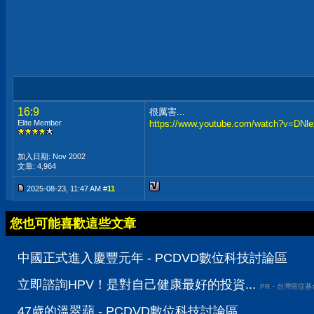
16:9
很厲害...
Elite Member
https://www.youtube.com/watch?v=DNl
加入日期: Nov 2002
文章: 4,964
2025-08-23, 11:47 AM #
11
您也可能喜歡這些文章
中國正式進入慶豐元年 - PCDVD數位科技討論區
立即諮詢HPV！是對自己健康最好的投資...
PR・台灣癌症基
47歲的溫翠蘋 - PCDVD數位科技討論區