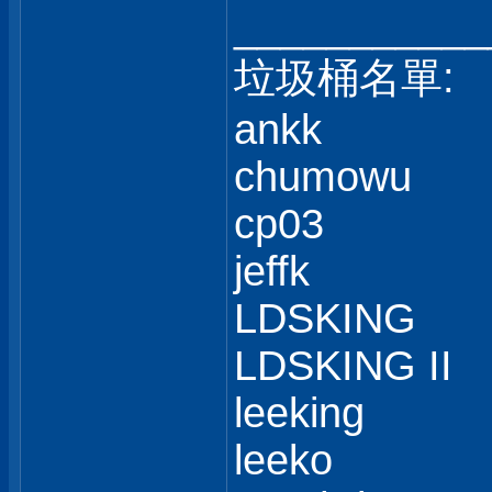
___________
垃圾桶名單:
ankk
chumowu
cp03
jeffk
LDSKING
LDSKING II
leeking
leeko