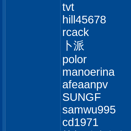
tvt
hill45678
rcack
卜派
polor
manoerina
afeaanpv
SUNGF
samwu995
cd1971