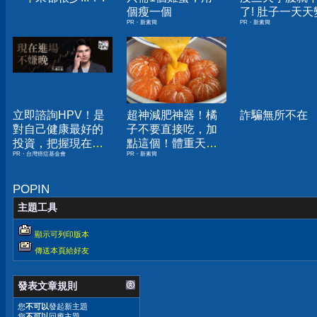
個瘦一個
了! 肚子一天天
PR・新素簡
PR・新素簡
小！
立即諮詢HPV！是
超神減肥神器！橘
詐騙無所不在
對自己健康最好的
子不要直接吃，加
投資，把握現在不
點這個！體重天天
PR・台灣癌症基金會
PR・新素簡
嫌晚！
下降
POPIN
主題工具
顯示可列印版本
傳送本頁給好友
發表文章規則
您
不可以
發起新主題
您
不可以
回應主題