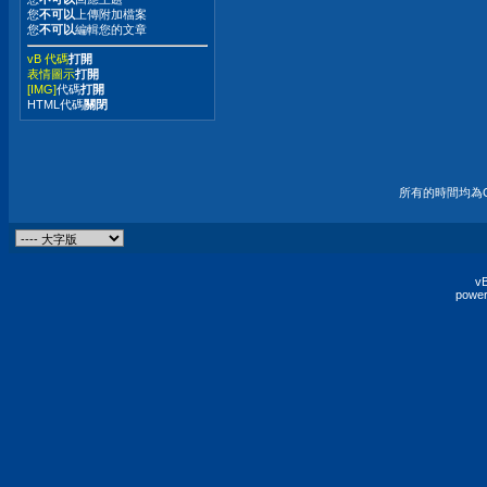
您
不可以
上傳附加檔案
您
不可以
編輯您的文章
vB 代碼
打開
表情圖示
打開
[IMG]
代碼
打開
HTML代碼
關閉
所有的時間均為G
vB
power