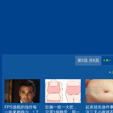
第5頁 共6頁
«
第一
«
FPS遊戲的強作每
肚腩一抓一大把，
起床就先做件
一年來都很少...！?
只需1個雞蛋，用一
沒三天小腹就