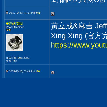
2025-02-13, 01:03 PM #
49
edwardliu
黃立成&麻吉 Jeff 
Power Member
Xing Xing (
https://www.yo
加入日期: Dec 2002
文章: 503
2025-11-20, 03:41 PM #
50