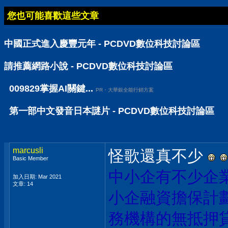
您也可能喜歡這些文章
中國正式進入慶豐元年 - PCDVD數位科技討論區
請推薦網路小說 - PCDVD數位科技討論區
009829掌握AI關鍵...
PR・大華銀全能行銷方案
第一部中文發音日本謎片 - PCDVD數位科技討論區
marcusli
怪歌還真不少
Basic Member
中小企有不少
企
加入日期: Mar 2021
文章: 14
小企融資擔保計
務機構的無抵押