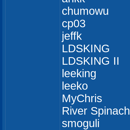
chumowu
cp03
jeffk
LDSKING
LDSKING II
leeking
leeko
MyChris
River Spinach
smoguli