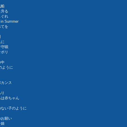
風船
た升る
しぐれ
n Summer
べてを
川
れに
子守唄
ナポリ
の中
婦のように
バカンス
あり
ちは赤ちゃん
のない子のように
のお願い
ン娘