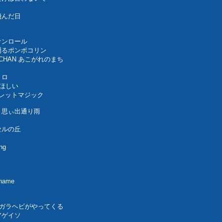
飛んだ日
ケンロール
 踴るポンポコリン
-CHAN あこがれのまち
トロ
てほしい
ークレットマジック
づ 思ぃ出通り雨
プセルの丘
sing
name
ず ガラガラヘビがやってくる
アゲイソ