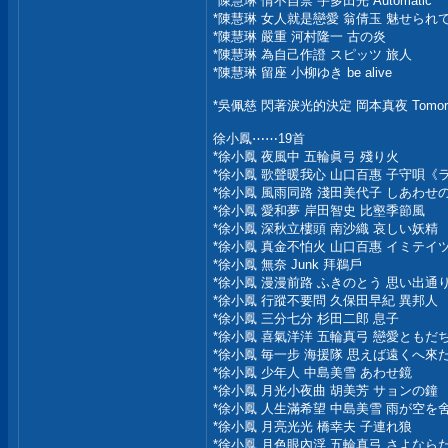
*陳慧琳 情不自禁 宇多田光 Automati
*陳慧琳 女人就是戀愛 翁倩玉 魅せられ
*陳慧琳 嚴重 河村隆一 古の炎
*陳慧琳 為自己作證 スピッツ 旅人
*陳慧琳 留座 小柳ゆき be alive
*吳佩慈 閃著淚光的決定 岡本真夜 Tomo
徐小鳳⋯⋯19首
*徐小鳳 夜風中 五輪眞弓 殘り火
*徐小鳳 歌聲暖我心 山口百惠 子守唄《
*徐小鳳 風雨同路 淺田美代子 しあわせ
*徐小鳳 愛和夢 岸田智史 比壑季節風
*徐小鳳 深秋立樓頭 南沙織 哀しい妖精
*徐小鳳 真金不怕火 山口百惠 イミテイ
*徐小鳳 無奈 Junk 拜鵜戶
*徐小鳳 漫漫前路 ふきのとう 思い出通
*徐小鳳 行蹤不要問 久保田早紀 異邦人
*徐小鳳 三分七分 杉田二郎 息子
*徐小鳳 喜氣洋洋 五輪真弓 戀愛ともだ
*徐小鳳 毎一步 海援隊 思えば遠くへ來
*徐小鳳 少年人 中島美雪 あわせ鏡
*徐小鳳 月光小夜曲 胡美芳 サョンの鐘
*徐小鳳 人生滿希望 中島美雪 雨が空を
*徐小鳳 月亮光光 橋幸夫 子連れ狼
*徐小鳳 月色眼內浮 五輪真弓 さよなら