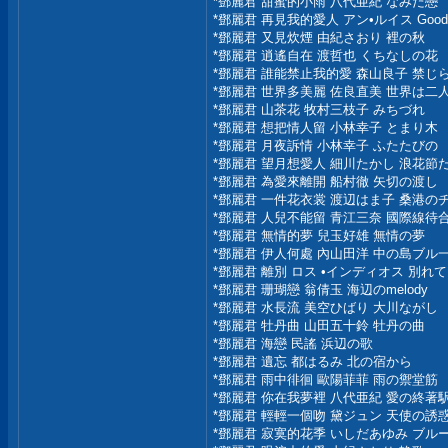
*鄧麗君 甜蜜的小雨 八代亜紀 なみだ戀
*鄧麗君 再見我的愛人 アン•ルイス Good by
*鄧麗君 又見炊煙 由紀さおり 裡の秋
*鄧麗君 逍遙自在 渡哲也 くちなしの花
*鄧麗君 誰能禁止我的愛 森山良子 禁じ
*鄧麗君 世界多美麗 佐良直美 世界は二
*鄧麗君 山茶花 牧村三枝子 みちづれ
*鄧麗君 想把情人留 小林幸子 とまり木
*鄧麗君 月夜訴情 小林幸子 ふたたびの
*鄧麗君 望月想愛人 細川たかし 浪花節
*鄧麗君 為愛來離開 船村徹 矢切の渡し
*鄧麗君 一件花衣裳 渡辺はま子 桑港の
*鄧麗君 人兒不能留 青江三奈 國際線待
*鄧麗君 無情的夢 兒玉好雄 無情の夢
*鄧麗君 伊人何處 內山田洋 中の島ブル
*鄧麗君 離別 ロス •インディオス 別れ
*鄧麗君 珊瑚戀 翁倩玉 海辺のmelody
*鄧麗君 水長流 美空ひばり 大川ながし
*鄧麗君 牡丹曲 山田五十鈴 牡丹の曲
*鄧麗君 海戀 民謠 浜辺の歌
*鄧麗君 遺忘 都はるみ 北の宿から
*鄧麗君 雨中徘徊 歐陽菲菲 雨の禦堂筋
*鄧麗君 你在我夢裡 八代亜紀 愛の終著
*鄧麗君 輕輕一個吻 黛ジュン 天使の誘
*鄧麗君 寂寞的花季 いしだあゆみ ブル