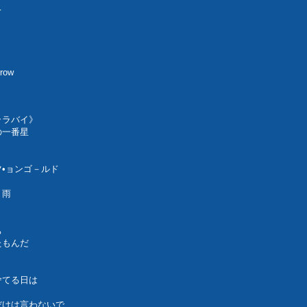
c
て
rrow
ララバイ》
の一番星
ツ•ョンゴ－ルド
り雨
ち
たもんだ
舍てる日は
だけは言わないで