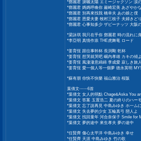
*鄧麗君 淚曬太陽 エミージャクソン 涙
*鄧麗君 媽媽呼喚你 巖崎宏美 あざやか
*鄧麗君 別再來找我 橋幸夫 あの娘と僕
*鄧麗君 恩愛夫妻 牧村三枝子 夫婦きど
*鄧麗君 心事知多少 ザピーナッツ 大阪
*梁詠琪 我只在乎你 鄧麗君 時の流れに
*李亞明 真情作祟 THE虎舞竜 ロード
*姜育恆 跟往事幹杯 長渕剛 乾杯
*姜育恆 想哭就哭吧 崛內孝雄 カキの傾
*姜育恆 風淒淒意綿綿 李成愛 寂しき旅
*姜育恆 愛一個人等一個夢 徳永英明 MY
*蘇有朋 你快不快樂 福山雅治 桜阪
葉倩文⋯⋯6首
*葉倩文 女人的弱點 Chage&Aska You are
*葉倩文 答案 玉置浩二 夏の終りのハー
*葉倩文 忘了說再見 中島みゆき ホ一ム
*葉倩文 失去夢的少女 五輪真弓 戀人よ
*葉倩文 找回童年 河合奈保子 Smile for 
*葉倩文 夢的途中 來生孝夫 夢の途中
*任賢齊 傷心太平洋 中島みゆき 幸せ
*任賢齊 天涯 中島みゆき 竹の歌