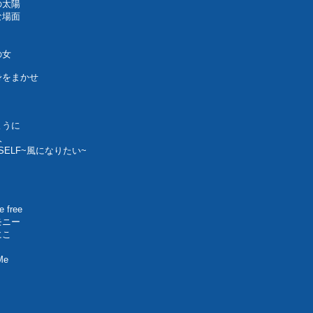
の太陽
な場面
り
の女
身をまかせ
ように
人
SELF~風になりたい~
 free
モニー
にこ
Me