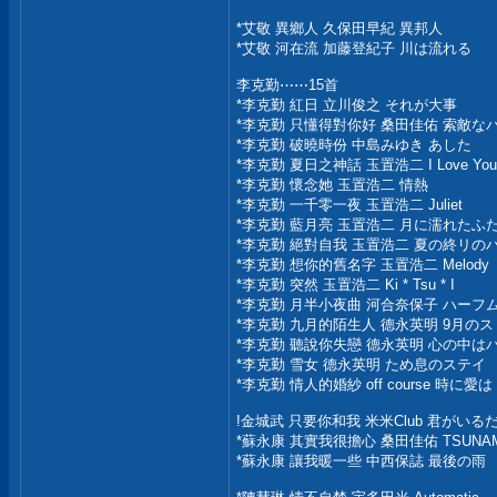
*艾敬 異鄉人 久保田早紀 異邦人
*艾敬 河在流 加藤登紀子 川は流れる
李克勤⋯⋯15首
*李克勤 紅日 立川俊之 それが大事
*李克勤 只懂得對你好 桑田佳佑 索敵なバ
*李克勤 破曉時份 中島みゆき あした
*李克勤 夏日之神話 玉置浩二 I Love Y
*李克勤 懷念她 玉置浩二 情熱
*李克勤 一千零一夜 玉置浩二 Juliet
*李克勤 藍月亮 玉置浩二 月に濡れたふ
*李克勤 絕對自我 玉置浩二 夏の終リの
*李克勤 想你的舊名字 玉置浩二 Melody
*李克勤 突然 玉置浩二 Ki * Tsu * I
*李克勤 月半小夜曲 河合奈保子 ハーフ
*李克勤 九月的陌生人 德永英明 9月の
*李克勤 聽說你失戀 德永英明 心の中は
*李克勤 雪女 德永英明 ため息のステイ
*李克勤 情人的婚紗 off course 時に愛は
!金城武 只要你和我 米米Club 君がいる
*蘇永康 其實我很擔心 桑田佳佑 TSUNAM
*蘇永康 讓我暖一些 中西保誌 最後の雨