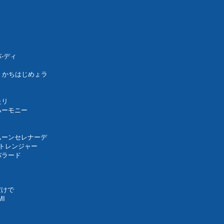
-ディ
ou かちはじめょラ
たリ
ハーモニー
ムーンセレナーデ
ストレンジャー
バラード
だけで
I