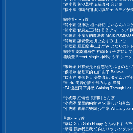
*徐小鳳 黃沙萬裡 五輪真弓 合い鍵
*徐小鳳 海鷗飛翔 渡辺真知子 カモメが
範曉萱⋯⋯7首
*範小萱 健康歌 植木針切 じいさんのロ
*範小萱 稍息立正站好 B.B.クィーンズ
*範曉萱 小魔女的魔法書 MAI&YUMIKO
*範曉萱 讓愛發光 井上あずみ まいご
*範曉萱 豆豆龍 井上あずみ となりのト
範曉萱 處處都有你 神崎ゆう子 君にい
範曉萱 Secret Magic 神崎ゆう子 シ
*朱曉琳 只有愛是不會忘記的 ふきのと
*侯湘婷 都是真的 山口由子 Believe
*侯湘婷 兩個冬天 矢野真紀 タイムカ
*RuRu 美麗心情 中島みゆき 帰省
*F4 流星雨 平井堅 Gaining Through Lo
*小虎隊 紅蜻蜓 長渕剛 とんぼ
*小虎隊 星星的約會 wink 淋しい熱帯魚
*小虎隊 青蘋果樂園 少年隊 What's your 
草蜢⋯⋯7首
*草蜢 Gala Gala Happy とんねる
*草蜢 原諒我是我 竹內まりや シソグル