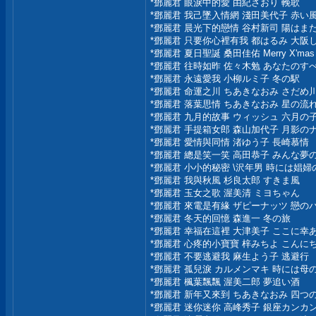
*鄧麗君 眼淚中的愛 由紀さおり 輓歌
*鄧麗君 我己墜入情網 淺田美代子 赤い
*鄧麗君 晨光下的戀情 谷村新司 陽はま
*鄧麗君 只要你心裡有我 都はるみ 大阪
*鄧麗君 夏日聖誕 桑田佳佑 Merry X'mas i
*鄧麗君 往時如昨 佐々木勉 あなたのす
*鄧麗君 永遠愛我 小柳ルミ子 冬の駅
*鄧麗君 命運之川 ちあきなおみ さだめ
*鄧麗君 落葉思情 ちあきなおみ 星の流
*鄧麗君 九月的故事 ウィッシュ 六月の
*鄧麗君 手提箱女郎 森山加代子 月影の
*鄧麗君 愛情與同情 渚ゆう子 長崎慕情
*鄧麗君 總是笑一笑 高田恭子 みんな夢
*鄧麗君 小小的秘密 \沢年男 時には娼
*鄧麗君 我與秋風 杉良太郎 すきま風
*鄧麗君 玉女之歌 渥美清 ミヨちゃん
*鄧麗君 來電是有緣 ザピーナッツ 戀の
*鄧麗君 冬天的回憶 森進一 冬の旅
*鄧麗君 幸福在這裡 大津美子 ここに幸
*鄧麗君 心疼的小寶寶 梓みちよ こんに
*鄧麗君 不要逃避我 麻生よう子 逃避行
*鄧麗君 孤兒淚 カルメンマキ 時には母
*鄧麗君 楓葉飄飄 渥美二郎 夢追い酒
*鄧麗君 新年又來到 ちあきなおみ 四つ
*鄧麗君 迷你迷你 高峰秀子 銀座カンカ