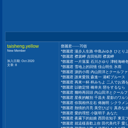
taisheng.yellow
鄧麗君⋯⋯70首
New Member
*鄧麗君 漫步人生路 中島みゆき ひとり
*鄧麗君 襟裳岬 吉田拓郎 襟裳岬
加入日期: Oct 2020
*鄧麗君 一片落葉 石川さゆり 津軽海峽
文章: 8
*鄧麗君 雪地上的回憶 佳山明生 氷雨
*鄧麗君 淚的小雨 內山田洋とクールフ
*鄧麗君 誰來愛我 森進一 港町ブルース
*鄧麗君 再來一杯 梓みちよ 二人でお酒
*鄧麗君 以吻定情 橋幸夫 戀をするなら
*鄧麗君 幾時再回頭 內山田洋とクール
*鄧麗君 星夜的離別 千昌夫 星影のワル
*鄧麗君 你我相伴左右 佈施明 シクラメ
*鄧麗君 熱情的月亮 美空ひばり 真赤な
*鄧麗君 愛的理想 小阪明子 あなた
*鄧麗君 夜霧下的姑娘 西田佐知子 東京
*鄧麗君 就這樣喜歡上你 田代美代子 