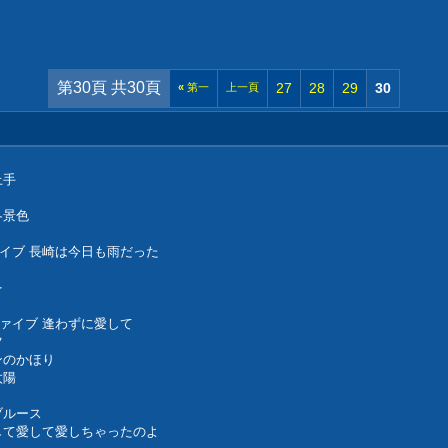
第30頁 共30頁
27
28
29
30
«
第一
上一頁
上手
冬景色
ァイブ 長崎は今日も雨だった
を
ファイブ 逢わずに愛して
ツ
ンのかほり
太陽
ブルース
愛して愛して愛しちゃったのよ