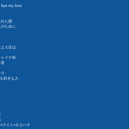
e my love
られた戀
人のために
だよ人生は
チャイナ街
合室
一ス
ても好きな人
駅
惑
ー•ライト•ヨコハマ