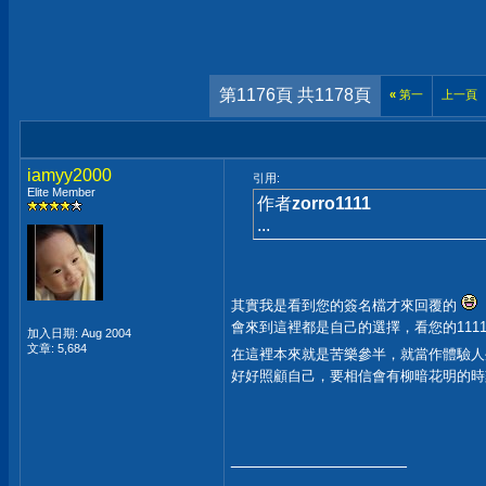
第1176頁 共1178頁
«
第一
上一頁
iamyy2000
引用:
Elite Member
作者
zorro1111
...
其實我是看到您的簽名檔才來回覆的
會來到這裡都是自己的選擇，看您的111
加入日期: Aug 2004
文章: 5,684
在這裡本來就是苦樂參半，就當作體驗
好好照顧自己，要相信會有柳暗花明的
__________________