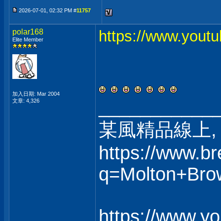
2026-07-01, 02:32 PM #
11757
polar168
https://www.yout
Elite Member
加入日期: Mar 2004
___________
文章: 4,326
某風精品線上, 
https://www.b
q=Molton+Bro
https://www.