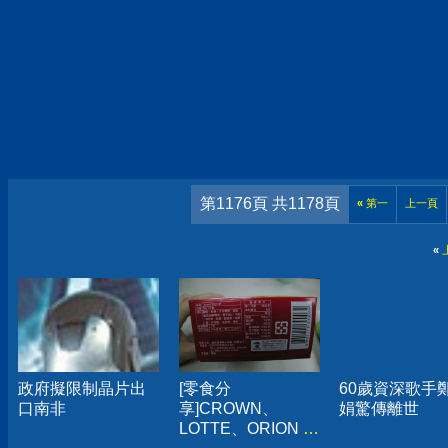
第1176頁 共1178頁
«
第一
上一頁
«
政府擬限制晶片出
[零食分
60歲資深歌手
口南非
享]CROWN、
娟驚傳離世
LOTTE、ORION 三