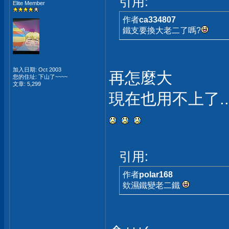
引用:
Elite Member
作者
ca334807
鐵支要換大老二了嗎?
加入日期: Oct 2003
再怎麼大
您的住址: 下山了~~~~
文章: 5,299
現在也用不上了..
引用:
作者
polar168
欸濕鐵變老二鐵