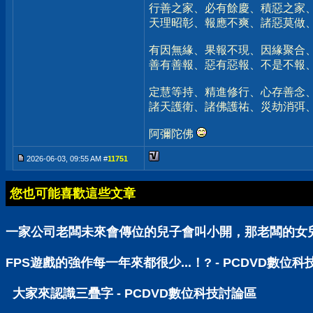
行善之家、必有餘慶、積惡之家
天理昭彰、報應不爽、諸惡莫做
有因無緣、果報不現、因緣聚合
善有善報、惡有惡報、不是不報
定慧等持、精進修行、心存善念
諸天護衛、諸佛護祐、災劫消弭
阿彌陀佛
2026-06-03, 09:55 AM #
11751
您也可能喜歡這些文章
一家公司老闆未來會傳位的兒子會叫小開，那老闆的女兒呢
FPS遊戲的強作每一年來都很少...！? - PCDVD數位
大家來認識三疊字 - PCDVD數位科技討論區