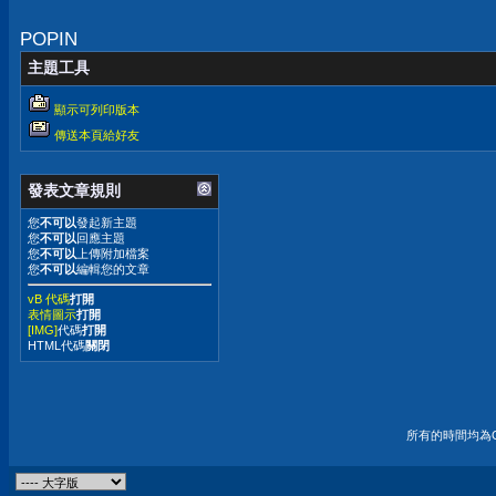
家巧克力派口味心
得
POPIN
主題工具
顯示可列印版本
傳送本頁給好友
發表文章規則
您
不可以
發起新主題
您
不可以
回應主題
您
不可以
上傳附加檔案
您
不可以
編輯您的文章
vB 代碼
打開
表情圖示
打開
[IMG]
代碼
打開
HTML代碼
關閉
所有的時間均為G