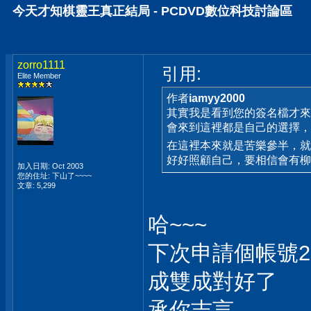
今天才知棋靈王真正結局 - PCDVD數位科技討論區
zorro1111
引用:
Elite Member
作者
iamyy2000
其實我是看到您的簽名檔才
會來到這裡都是自己的選擇，看
在這裡本來就是苦樂參半，
好好照顧自己，要相信會有
加入日期: Oct 2003
您的住址: 下山了~~~~
文章: 5,299
哈~~~
下次申請個帳號22
成雙成對好了
承你吉言