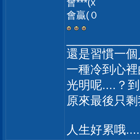
會***(x
會贏(０
___________
還是習慣一個
一種冷到心裡
光明呢....？
原來最後只剩我自
人生好累哦.....