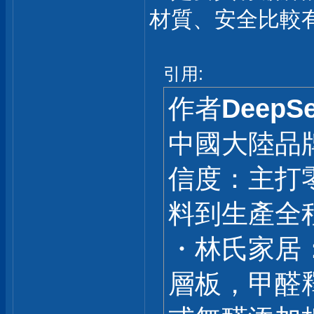
材質、安全比較
引用:
作者
DeepS
中國大陸品
信度：主打
料到生產全
・林氏家居
層板，甲醛