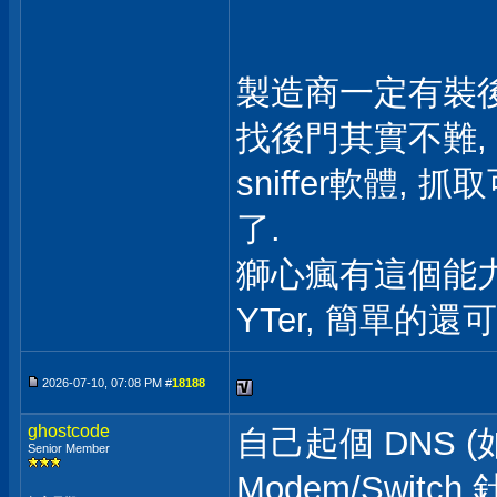
製造商一定有裝後
找後門其實不難, 只
sniffer軟體
了.
獅心瘋有這個能
YTer, 簡單的
2026-07-10, 07:08 PM #
18188
ghostcode
自己起個 DNS (
Senior Member
Modem/Swit