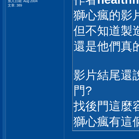
加入日期: Aug 2004
文章: 389
獅心瘋的影
但不知道製
還是他們真
影片結尾還
門?
找後門這麼
獅心瘋有這