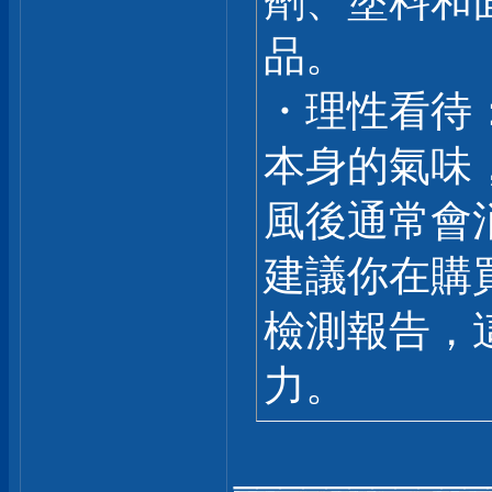
劑、塗料和
品。
・理性看待
本身的氣味
風後通常會
建議你在購
檢測報告，這
力。
___________