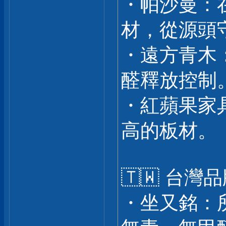
・帕沙曼：
材，從源頭
・遠方青木
醛釋放控制
・紅蘋果家
高的板材。
🇹🇼 台灣
・坐又銘：