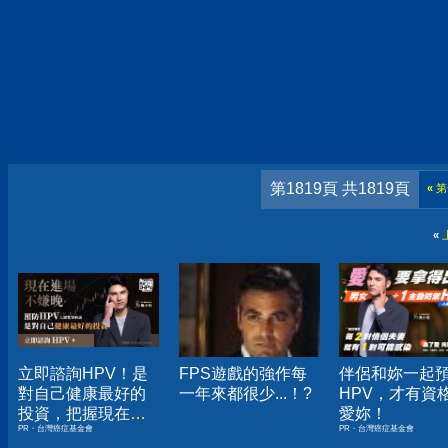
第1819頁 共1819頁
«
第
«
立即諮詢HPV！是
FPS遊戲的強作每
伴侶和妳一起
對自己健康最好的
一年來都很少...！?
HPV，才有資
投資，把握現在不
愛妳！
PR・台灣癌症基金會
PR・台灣癌症基金會
嫌晚！