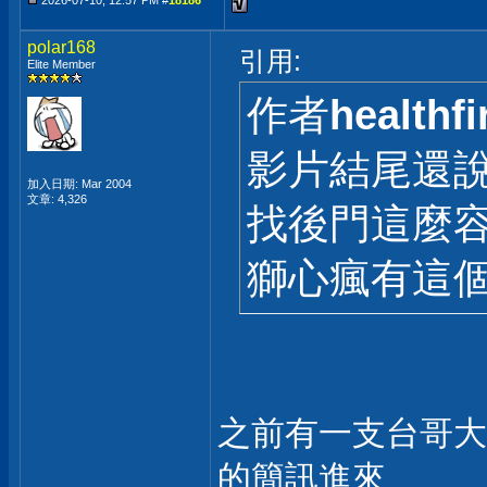
2026-07-10, 12:57 PM #
18186
polar168
引用:
Elite Member
作者
healthfi
影片結尾還
加入日期: Mar 2004
文章: 4,326
找後門這麼容
獅心瘋有這
之前有一支台哥大
的簡訊進來