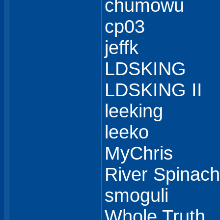
chumowu
cp03
jeffk
LDSKING
LDSKING II
leeking
leeko
MyChris
River Spinach
smoguli
Whole Truth