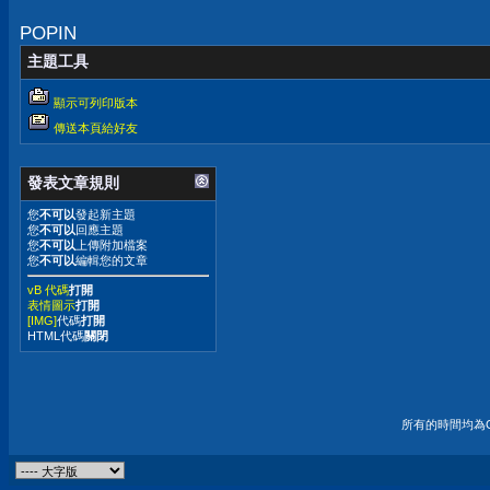
POPIN
主題工具
顯示可列印版本
傳送本頁給好友
發表文章規則
您
不可以
發起新主題
您
不可以
回應主題
您
不可以
上傳附加檔案
您
不可以
編輯您的文章
vB 代碼
打開
表情圖示
打開
[IMG]
代碼
打開
HTML代碼
關閉
所有的時間均為G