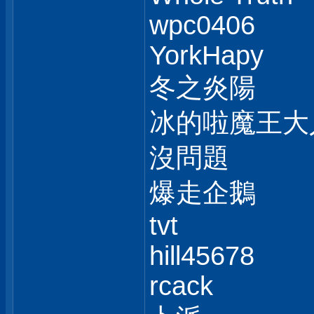
wpc0406
YorkHapy
冬之炎陽
冰的啦魔王大
沒問題
爆走企鵝
tvt
hill45678
rcack