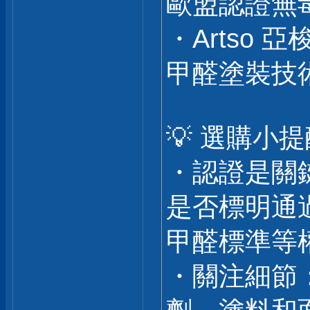
歐盟認證無
・Artso
甲醛塗裝技
💡 選購小
・認證是關
是否標明通過
甲醛標準等
・關注細節