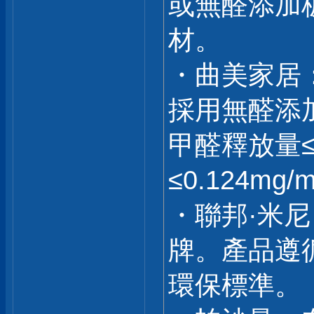
或無醛添加
材。
・曲美家居
採用無醛添
甲醛釋放量≤0
≤0.124mg/
・聯邦·米
牌。產品遵
環保標準。