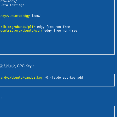
ubtw-edgy/

 ubtw-testing/

andyz/Ubuntu/edgy
 i386/

trib.org/ubuntu/plf/
 edgy free non-free

econtrib.org/ubuntu/plf/
 edgy free non-free
法以加入 GPG Key：
candyz/Ubuntu/candyz.key
 -O -|sudo apt-key add
庫：