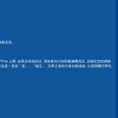
以啟動安裝。
定 PPPoe 上網, 如果沒有錯的話, 系統會自行抓取數據機資訊, 請確定您的網路
, 卻下來也是一直按『是』、『確定』, 完畢之後程式會自動連線, 以後開機完畢也