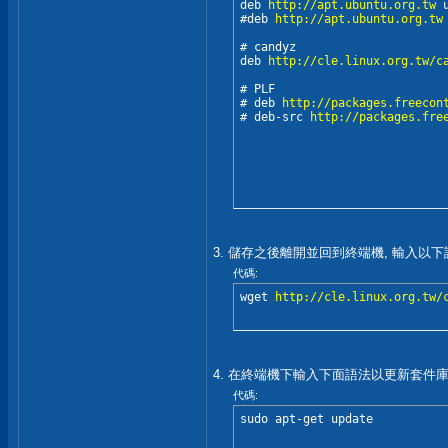
deb 
http://apt.ubuntu.org.tw
 
#deb 
http://apt.ubuntu.org.tw
# candyz

deb 
http://cle.linux.org.tw/c
# PLF

# deb 
http://packages.freecon
# deb-src 
http://packages.fre
3. 儲存之後離開並回到終端機, 輸入以下語
代碼:
wget 
http://cle.linux.org.tw/
4. 在終端機下輸入下面語法以更新套件
代碼:
sudo apt-get update