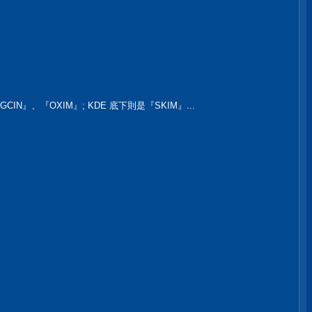
』、『OXIM』; KDE 底下則是『SKIM』...