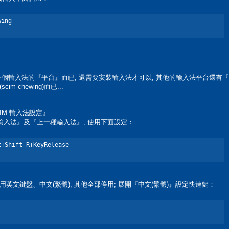
wing
是一個輸入法的『平台』而已, 還需要安裝輸入法才可以, 其他的輸入法平台還有『GCIN
-chewing)而已...
IM 輸入法設定』
種輸入法』及『上一種輸入法』, 使用下面設定：
t+Shift_R+KeyRelease
啟用英文鍵盤、中文(繁體), 其他全部停用; 展開『中文(繁體)』設定快速鍵：