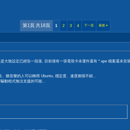
第1頁 共18頁
1
2
3
4
下一頁
最後
»
是大致設定已經告一段落, 目前僅有一張電視卡未運作還有 *.ape 檔案還未安裝
聽音樂的人可以轉用 Ubuntu, 穩定度、速度都很不錯...
有驅動程式無法支援的可能...