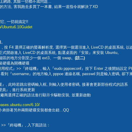
連上網路, 其餘一切都不成問題...
方法, 害我跑去多買了一本書, 結果一道指令就解決了XD
, 一切就搞定!!
hp/Ubuntu6.10Guidet
機。
』, 按 F4 選擇正確的螢幕解析度, 選擇第一個選項進入 LiveCD 的桌面系統, 
式開啟進入 LiveCD 的桌面系統, 點選桌面的『安裝』來安裝 Ubuntu。
區的地方分割至少一個 ext3、一個 swap。
(註二)
安裝硬碟為開機硬碟
程式』>>『終端機』, 輸入『eudo pppoeconf』按下 Enter 之後開始設
到『username』的地方輸入 pppoe 連線名稱, passwd 則是輸入密碼
支援』, 此時若跳出密碼輸入框, 則輸入使用者密碼, 接著會更新部份程式的語系
理員』, 進行系統更新
廠商選擇正確的語法進行顯示卡驅動安裝, 並重新啟動
leases.ubuntu.com/6.10/
小弟掛著另外兩顆硬碟安裝都會出錯...QQ
』>>『終端機』, 入下面語法：