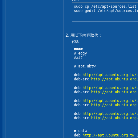
sudo cp /etc/apt/sources.list 
sudo gedit /etc/apt/sources.l
2. 用以下內容取代：
代碼:
####

# edgy

####

# apt.ubtw

deb 
http://apt.ubuntu.org.tw/
deb-src 
http://apt.ubuntu.org
deb 
http://apt.ubuntu.org.tw/
deb-src 
http://apt.ubuntu.org
deb 
http://apt.ubuntu.org.tw/
deb-src 
http://apt.ubuntu.org
deb 
http://apt.ubuntu.org.tw/
deb-src 
http://apt.ubuntu.org
# ubtw

deb 
http://apt.ubuntu.org.tw
 u