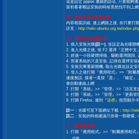
這是設定 pppoe 連線的語法, 只要能夠
當初看著雜誌安裝的時候竟然找不到上網的
四、非官方中文使用手冊
內容相當詳細, 連上網路之後, 你只要打開它
詳見：
http://wiki.ubuntu.org.tw/index.p
五、簡易安裝步驟說明
1. 插入安裝光碟
(註一)
, 並設定為光碟開
2. 進入光碟之後, 按 F2 選擇『正體中文
3. 經過一小段硬體掃描、驅動選用階段, 正
4. 照著系統的只是安裝, 記得在選擇安裝磁
5. 安裝完畢重新開機, 取出光碟並設定
6. 登入之後打開『應用程式』>>『附屬應用
連接無誤, 接著一直按『是』、『確定』, 看
會自動連線上網
7. 打開『系統』>>『管理』>>『語言
8. 打開『系統』>>『管理』>>『更新管
9. 打開 Firefox, 連到『
這裡
』按照顯示卡
註一
：光碟可至下面網址下載：
http://re
註二
：安裝的時候建議只掛著一顆硬碟, 
六、新增套件庫
1. 打開『應用程式』>>『附屬應用程式
代碼: