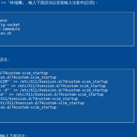
』>>『終端機』, 輸入下面語法以安裝輸入法套件(註四)：
ese

ig-socket

-immodule

les-zh
面語法：
/74custom-scim_startup

on.d/74custom-scim_startup

CIM"' >> /etc/X11/Xsession.d/74custom-scim_startup

im"' >> /etc/X11/Xsession.d/74custom-scim_startup

 -d"' >> /etc/X11/Xsession.d/74custom-scim_startup

m"' >> /etc/X11/Xsession.d/74custom-scim_startup

X11/Xsession.d/74custom-scim_startup

tc/X11/Xsession.d/74custom-scim_startup

ion.d/74custom-scim_startup
端機輸入下面語法：