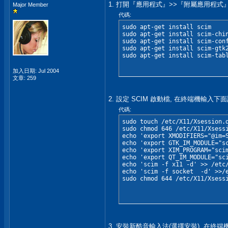
1. 打開『應用程式』>>『附屬應用程式
Major Member
代碼:
sudo apt-get install scim

sudo apt-get install scim-chin
sudo apt-get install scim-conf
sudo apt-get install scim-gtk2
sudo apt-get install scim-tab
加入日期: Jul 2004
文章: 259
2. 設定 SCIM 啟動檔, 在終端機輸入下
代碼:
sudo touch /etc/X11/Xsession.d
sudo chmod 646 /etc/X11/Xsessi
echo 'export XMODIFIERS="@im=S
echo 'export GTK_IM_MODULE="sc
echo 'export XIM_PROGRAM="scim
echo 'export QT_IM_MODULE="sci
echo 'scim -f x11 -d' >> /etc/
echo 'scim -f socket  -d' >>/e
sudo chmod 644 /etc/X11/Xsess
3. 安裝新酷音輸入法(選擇安裝), 在終