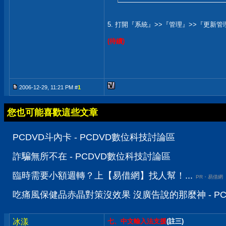
5. 打開『系統』>>『管理』>>『更新
(待續)
2006-12-29, 11:21 PM #
1
您也可能喜歡這些文章
PCDVD斗內卡 - PCDVD數位科技討論區
詐騙無所不在 - PCDVD數位科技討論區
臨時需要小額週轉？上【易借網】找人幫！...
PR・易借網
吃痛風保健品赤晶對策沒效果 沒廣告說的那麼神 - P
冰漾
七、中文輸入法支援
(註三)