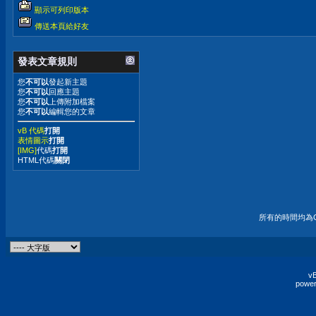
顯示可列印版本
傳送本頁給好友
發表文章規則
您
不可以
發起新主題
您
不可以
回應主題
您
不可以
上傳附加檔案
您
不可以
編輯您的文章
vB 代碼
打開
表情圖示
打開
[IMG]
代碼
打開
HTML代碼
關閉
所有的時間均為G
vB
power