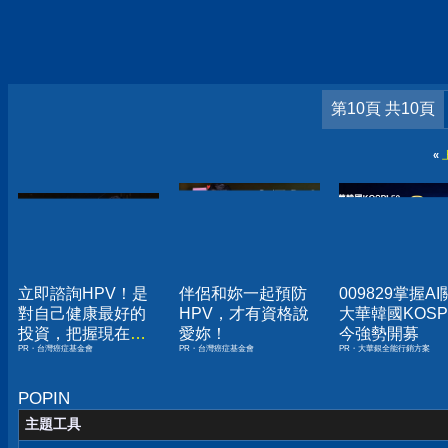
第10頁 共10頁
«
立即諮詢HPV！是
伴侶和妳一起預防
009829掌握A
對自己健康最好的
HPV，才有資格說
大華韓國KOSPI
投資，把握現在不
愛妳！
今強勢開募
PR・台灣癌症基金會
PR・台灣癌症基金會
PR・大華銀全能行銷方案
嫌晚！
POPIN
主題工具