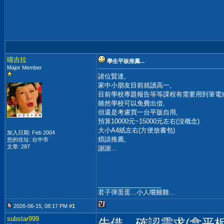
喵吉拉
學生平板推薦...
Major Member
諸位賢達,
家中小朋友目前就讀高一,
目前學校專題報告等等課程有需要用到筆電
雖然學校可以免費出借,
但還是考慮買一台平版自用,
預算10000元~15000元左右(沒概念)
大小A4紙左右(方便放書包)
加入日期: Feb 2004
煩請推薦,
您的住址: 台中市
文章: 287
謝謝...
__________________
君子彈蛋蛋...小人嚐雞雞...
2026-06-15, 08:17 PM #
1
substar999
先借，確認需求(拿平