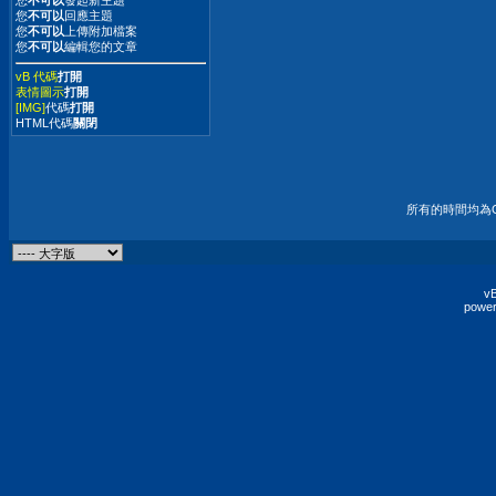
您
不可以
發起新主題
您
不可以
回應主題
您
不可以
上傳附加檔案
您
不可以
編輯您的文章
vB 代碼
打開
表情圖示
打開
[IMG]
代碼
打開
HTML代碼
關閉
所有的時間均為G
vB
power