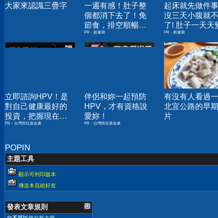
大家來認識三疊字
一週有感！肚子整
起床就先做件
個都消下去了！免
沒三天小腹就
節食，排空順暢就
了! 肚子一天天
PR・新素簡
PR・新素簡
夠
小！
立即諮詢HPV！是
伴侶和妳一起預防
有沒有人看過
對自己健康最好的
HPV，才有資格說
北宜公路的早
投資，把握現在不
愛妳！
片
PR・台灣癌症基金會
PR・台灣癌症基金會
嫌晚！
POPIN
主題工具
顯示可列印版本
傳送本頁給好友
發表文章規則