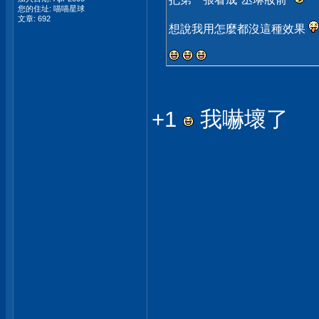
您的住址: 喵喵星球
文章: 692
想說我用怎麼都沒這種效果
+1
我嚇壞了