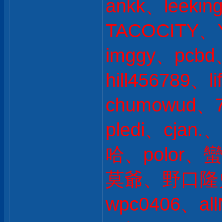
ankk、leekin
TACOCITY、
imggy、pcb
hill456789、li
chumowud、
pledi、cjan
哈、polor、蠻
莫爺、野口隆史 
wpc0406、all