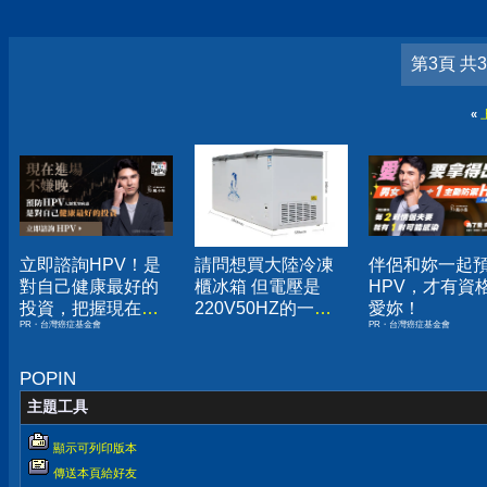
第3頁 共
«
立即諮詢HPV！是
請問想買大陸冷凍
伴侶和妳一起
對自己健康最好的
櫃冰箱 但電壓是
HPV，才有資
投資，把握現在不
220V50HZ的一些
愛妳！
PR・台灣癌症基金會
PR・台灣癌症基金會
嫌晚！
問題
POPIN
主題工具
顯示可列印版本
傳送本頁給好友