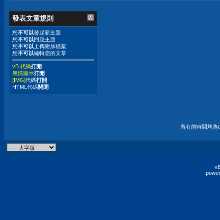
發表文章規則
您
不可以
發起新主題
您
不可以
回應主題
您
不可以
上傳附加檔案
您
不可以
編輯您的文章
vB 代碼
打開
表情圖示
打開
[IMG]
代碼
打開
HTML代碼
關閉
所有的時間均為G
vB
power