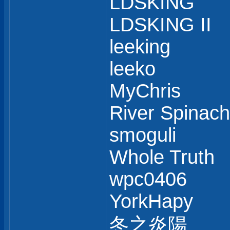
LDSKING
LDSKING II
leeking
leeko
MyChris
River Spinach
smoguli
Whole Truth
wpc0406
YorkHapy
冬之炎陽