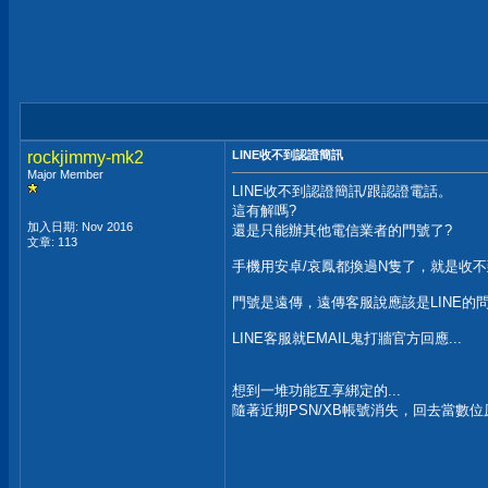
rockjimmy-mk2
LINE收不到認證簡訊
Major Member
LINE收不到認證簡訊/跟認證電話。
這有解嗎?
加入日期: Nov 2016
還是只能辦其他電信業者的門號了?
文章: 113
手機用安卓/哀鳳都換過N隻了，就是收
門號是遠傳，遠傳客服說應該是LINE的
LINE客服就EMAIL鬼打牆官方回應...
想到一堆功能互享綁定的...
隨著近期PSN/XB帳號消失，回去當數