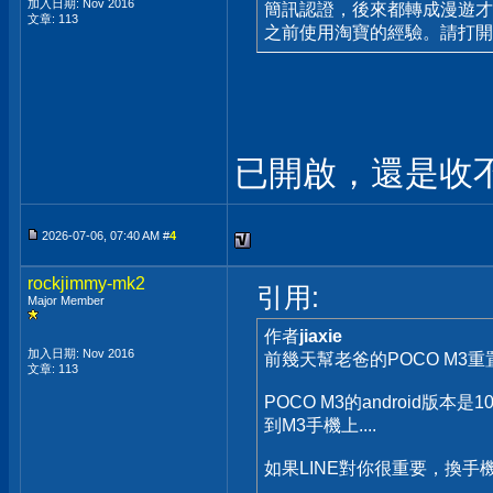
加入日期: Nov 2016
簡訊認證，後來都轉成漫遊才
文章: 113
之前使用淘寶的經驗。請打開
已開啟，還是收
2026-07-06, 07:40 AM #
4
rockjimmy-mk2
引用:
Major Member
作者
jiaxie
加入日期: Nov 2016
前幾天幫老爸的POCO M3
文章: 113
POCO M3的android版本是
到M3手機上....
如果LINE對你很重要，換手