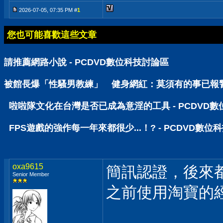
2026-07-05, 07:35 PM #
1
您也可能喜歡這些文章
請推薦網路小說 - PCDVD數位科技討論區
被館長爆「性騷男教練」 健身網紅：莫須有的事已報警 
啦啦隊文化在台灣是否已成為意淫的工具 - PCDVD
FPS遊戲的強作每一年來都很少...！? - PCDVD數位
oxa9615
簡訊認證，後來
Senior Member
之前使用淘寶的