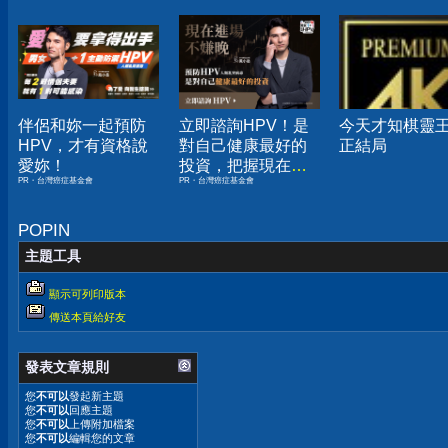
伴侶和妳一起預防
立即諮詢HPV！是
今天才知棋靈
HPV，才有資格說
對自己健康最好的
正結局
愛妳！
投資，把握現在不
PR・台灣癌症基金會
PR・台灣癌症基金會
嫌晚！
POPIN
主題工具
顯示可列印版本
傳送本頁給好友
發表文章規則
您
不可以
發起新主題
您
不可以
回應主題
您
不可以
上傳附加檔案
您
不可以
編輯您的文章