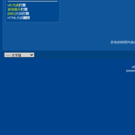
vB 代碼
打開
表情圖示
打開
[IMG]
代碼
打開
HTML代碼
關閉
所有的時間均為G
vB
power