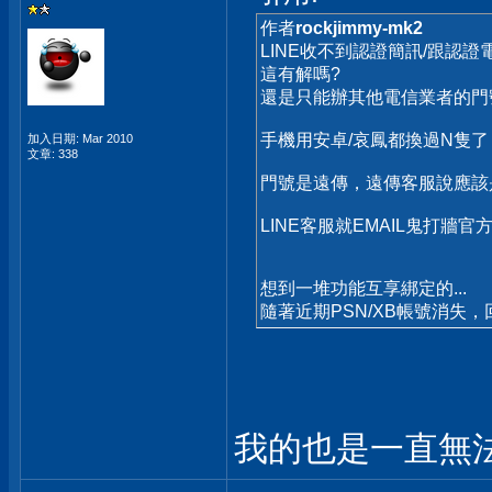
作者
rockjimmy-mk2
LINE收不到認證簡訊/跟認證
這有解嗎?
還是只能辦其他電信業者的門
手機用安卓/哀鳳都換過N隻
加入日期: Mar 2010
文章: 338
門號是遠傳，遠傳客服說應該
LINE客服就EMAIL鬼打牆官方回
想到一堆功能互享綁定的...
隨著近期PSN/XB帳號消失
我的也是一直無法收