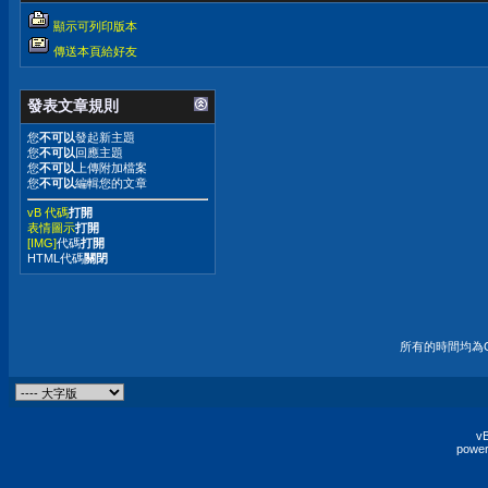
顯示可列印版本
傳送本頁給好友
發表文章規則
您
不可以
發起新主題
您
不可以
回應主題
您
不可以
上傳附加檔案
您
不可以
編輯您的文章
vB 代碼
打開
表情圖示
打開
[IMG]
代碼
打開
HTML代碼
關閉
所有的時間均為G
vB
power