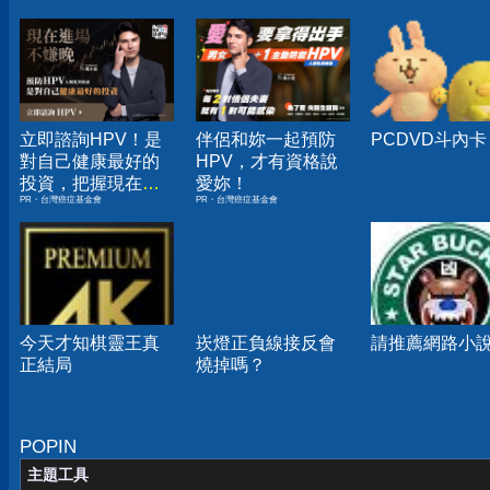
立即諮詢HPV！是
伴侶和妳一起預防
PCDVD斗內卡
對自己健康最好的
HPV，才有資格說
投資，把握現在不
愛妳！
PR・台灣癌症基金會
PR・台灣癌症基金會
嫌晚！
今天才知棋靈王真
崁燈正負線接反會
請推薦網路小
正結局
燒掉嗎？
POPIN
主題工具