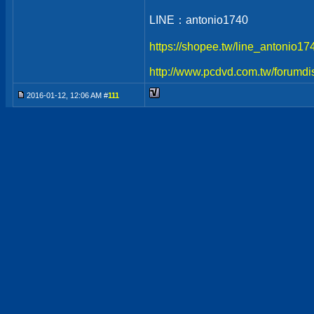
LINE：antonio1740
https://shopee.tw/line_antonio1
http://www.pcdvd.com.tw/forumdi
2016-01-12, 12:06 AM #
111