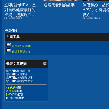
立即諮詢HPV！是
這兩天看到的趣事
伴侶和妳一起
對自己健康最好的
HPV，才有資
投資，把握現在不
愛妳！
PR・台灣癌症基金會
PR・台灣癌症基金會
嫌晚！
POPIN
主題工具
顯示可列印版本
傳送本頁給好友
發表文章規則
您
不可以
發起新主題
您
不可以
回應主題
您
不可以
上傳附加檔案
您
不可以
編輯您的文章
vB 代碼
打開
表情圖示
打開
[IMG]
代碼
打開
HTML代碼
關閉