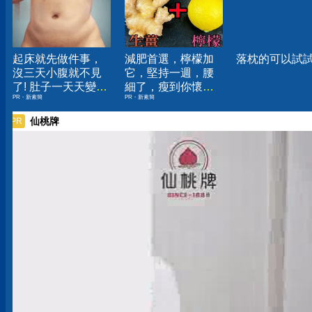
起床就先做件事，
減肥首選，檸檬加
落枕的可以試試
沒三天小腹就不見
它，堅持一週，腰
了! 肚子一天天變
細了，瘦到你懷疑
PR・新素簡
PR・新素簡
小！
人生
仙桃牌
PR