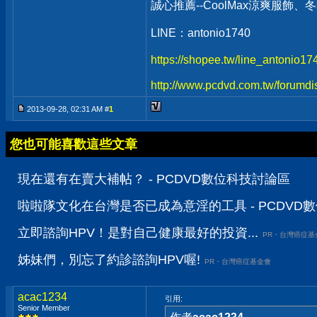
誠心推薦--CoolMax涼爽服飾
LINE：antonio1740
https://shopee.tw/line_antonio1
http://www.pcdvd.com.tw/forumdi
2013-09-28, 02:31 AM #
1
您也可能喜歡這些文章
現在還有在賣大補帖？ - PCDVD數位科技討論區
啦啦隊文化在台灣是否已成為意淫的工具 - PCDVD
立即諮詢HPV！是對自己健康最好的投資...
PR・台灣癌症基
姊妹們，別忘了約診諮詢HPV喔!
PR・台灣癌症基金會
acac1234
引用:
Senior Member