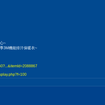
心~
、冬季3M機能排汗保暖衣~
740?...&itemId=2088867
splay.php?f=100