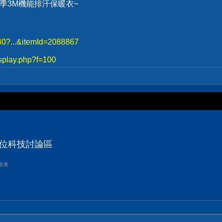
、冬季3M機能排汗保暖衣~
740?...&itemId=2088867
splay.php?f=100
數位科技討論區
金會