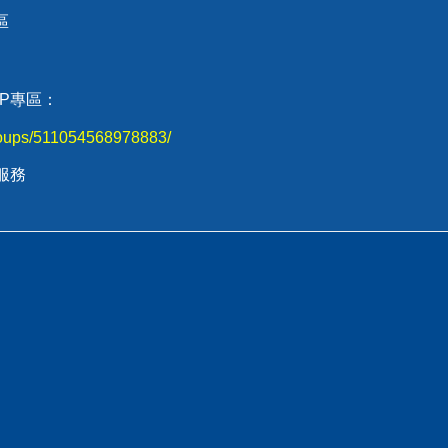
區
P專區：
roups/511054568978883/
服務