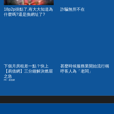
18p2p掛點了,有大大知道為
詐騙無所不在
什麼嗎?還是換網址了?
下個月房租差一點？快上
甚麼時候服務業開始流行稱
【易借網】三分鐘解決燃眉
呼客人為「老闆」
之急
PR・易借網