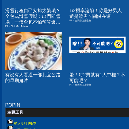
滑雪行程自己安排太繁瑣？
1/2機率淪陷！你是好男人
全包式滑雪假期：出門即雪
還是渣男？關鍵在這
PR・台灣癌症基金會
場，一價全包不怕預算爆
PR・Club Med Taiwan
表！
有沒有人看過一部北宜公路
驚！每2男就有1人中標？不
的早期鬼片
可能吧？
PR・台灣癌症基金會
POPIN
主題工具
顯示可列印版本