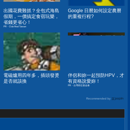
出國花費難抓？全包式海島
Google 日曆如何設定農曆
假期，一價搞定食宿玩樂，
的重複行程?
省錢更省心！
PR・Club Med Taiwan
電磁爐用四年多，插頭發燙
伴侶和妳一起預防HPV，才
是否就該換
有資格說愛妳！
PR・台灣癌症基金會
Recommended by