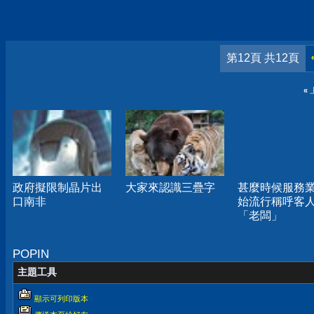
第12頁 共12頁
«
政府擬限制晶片出
大家來認識三疊字
甚麼時候服務
口南非
始流行稱呼客
「老闆」
POPIN
主題工具
顯示可列印版本