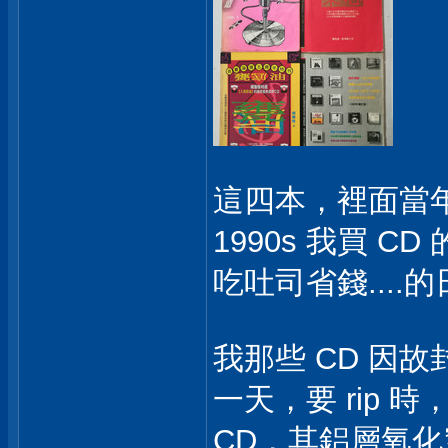
這四本，裡面當年
1990s 我買 
吃吐司省錢....
我那些 CD 因故
一天，要 rip 時
CD，其鋁層氧化