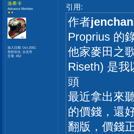
洛希卡
引用:
Advance Member
作者
jenchan
Proprius
他家麥田之歌 (N
加入日期: Oct 2001
您的住址: 台北市
文章: 452
Riseth)
頭
最近拿出來聽
的價錢，還
翻版，價錢