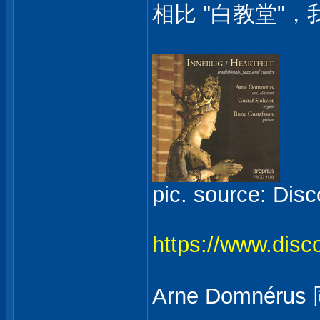
相比 "白教堂"
pic. source: Dis
https://www.disco
Arne Domnérus