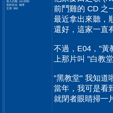
加入日期: Jul 2000
您的住址: 地球
前鬥雞的 CD 
文章: 960
最近拿出來聽，順
還好，這家一直
不過，E04，"黃
上那片叫 "白教堂
"黑教堂" 我知
當年，我可是看到 P
就閉者眼睛掃一