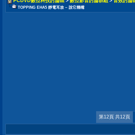
PCDVD數位科技討論區
>
數位影音討論群組
>
音效討論
TOPPING EHA5 靜電耳放 ~ 說它幾嘴
第12頁 共12頁