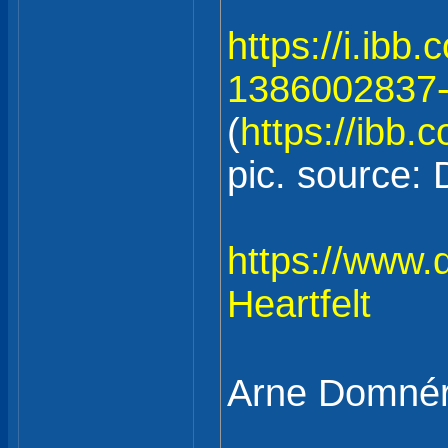
https://i.ib
1386002837-
(
https://ibb.
pic. source: 
https://www.d
Heartfelt
Arne Domné