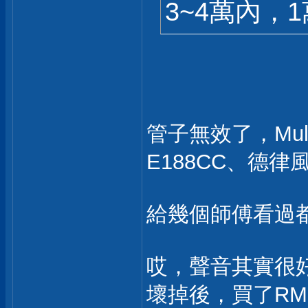
3~4萬內，
管子無效了，Mull
E188CC、德律風根
給幾個師傅看過
哎，聲音其實很
壞掉後，買了R