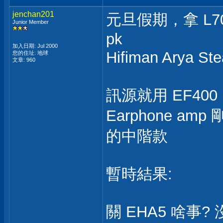
jenchan201
元旦假期，拿 L700 
Junior Member
pk
加入日期: Jul 2000
Hifiman Arya S
您的住址: 地球
文章: 960
訊源就用 EF400
Earphone a
的中階款
暫時結果:
關 EHA5 啥事? 