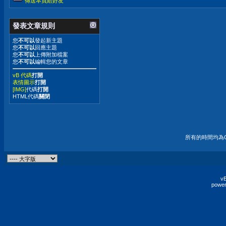
傳送本頁給好友
發表文章規則
您
不可以
發起新主題
您
不可以
回應主題
您
不可以
上傳附加檔案
您
不可以
編輯您的文章
vB 代碼
打開
表情圖示
打開
[IMG]
代碼
打開
HTML代碼
關閉
所有的時間均為G
vB
power