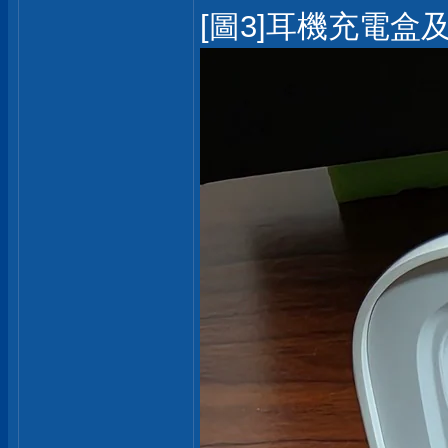
[圖3]耳機充電盒