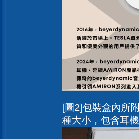
[圖2]包裝盒內所
種大小，包含耳機