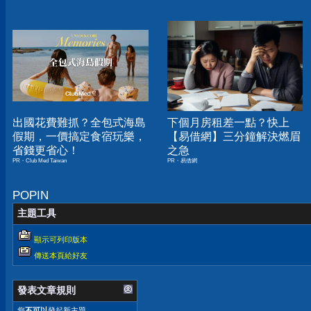
出國花費難抓？全包式海島
下個月房租差一點？快上
假期，一價搞定食宿玩樂，
【易借網】三分鐘解決燃眉
省錢更省心！
之急
PR・Club Med Taiwan
PR・易借網
POPIN
主題工具
顯示可列印版本
傳送本頁給好友
發表文章規則
您
不可以
發起新主題