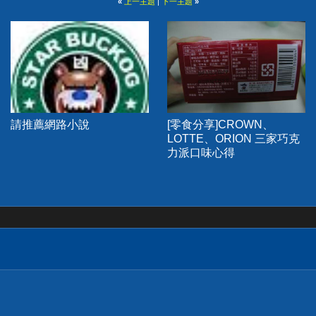
«
上一主題
|
下一主題
»
請推薦網路小說
[零食分享]CROWN、
LOTTE、ORION 三家巧克
力派口味心得