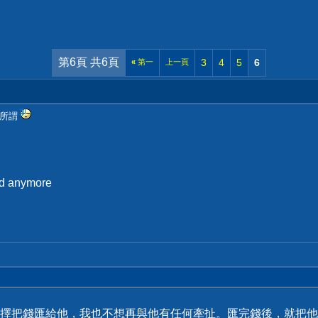
第6頁 共6頁
3
4
5
6
«
第一
上一頁
無所謂
rld anymore
擇把錢匯給他，我也不想再與他有任何牽扯。匯完錢後，就把他