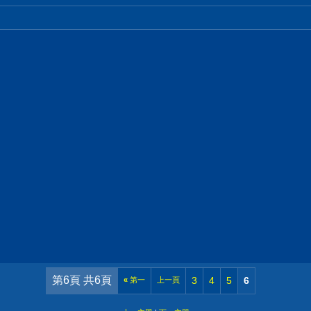
第6頁 共6頁
3
4
5
6
«
第一
上一頁