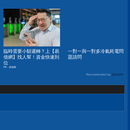
臨時需要小額週轉？上【易
一對一與一對多冷氣耗電問
借網】找人幫！資金快速到
題請問
位
PR・易借網
Recommended by