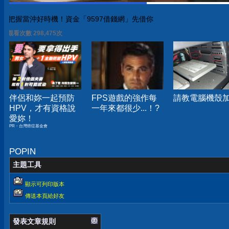
把握當沖好時機！資金「9597借錢網」先借你
觀看次數 298,475次
伴侶和妳一起預防
FPS遊戲的強作每
請教電腦機殼
HPV，才有資格說
一年來都很少...！?
愛妳！
PR・台灣癌症基金會
POPIN
主題工具
顯示可列印版本
傳送本頁給好友
發表文章規則