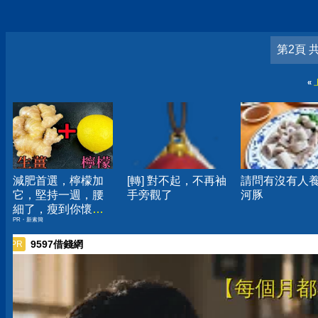
第2頁 
«
減肥首選，檸檬加
[轉] 對不起，不再袖
請問有沒有人
它，堅持一週，腰
手旁觀了
河豚
細了，瘦到你懷疑
PR・新素簡
人生
9597借錢網
PR