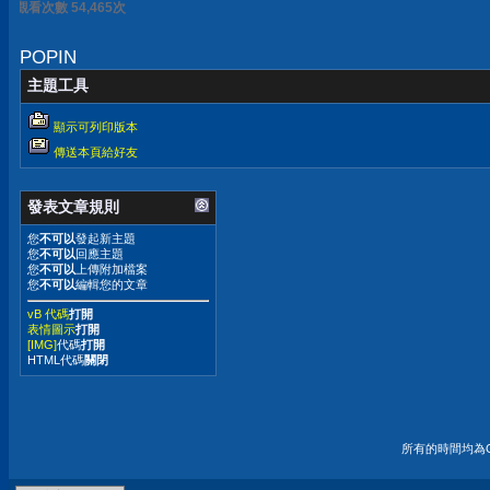
觀看次數 54,473次
POPIN
主題工具
顯示可列印版本
傳送本頁給好友
發表文章規則
您
不可以
發起新主題
您
不可以
回應主題
您
不可以
上傳附加檔案
您
不可以
編輯您的文章
vB 代碼
打開
表情圖示
打開
[IMG]
代碼
打開
HTML代碼
關閉
所有的時間均為G