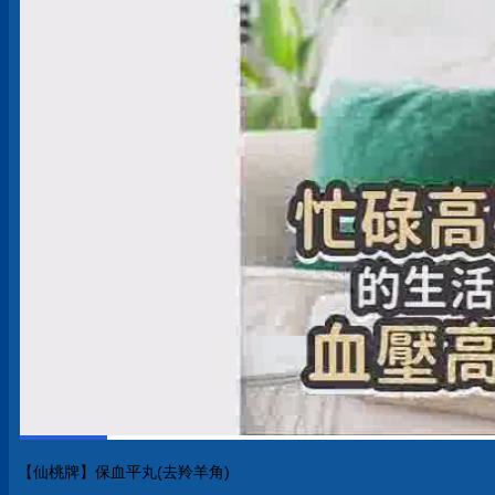
【仙桃牌】保血平丸(去羚羊角)