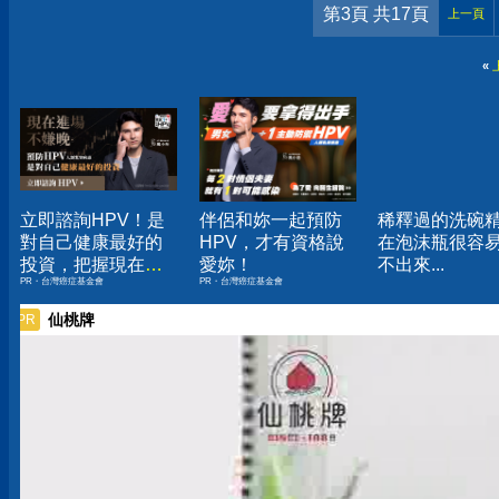
第3頁 共17頁
上一頁
«
立即諮詢HPV！是
伴侶和妳一起預防
稀釋過的洗碗
對自己健康最好的
HPV，才有資格說
在泡沫瓶很容
投資，把握現在不
愛妳！
不出來...
PR・台灣癌症基金會
PR・台灣癌症基金會
嫌晚！
仙桃牌
PR