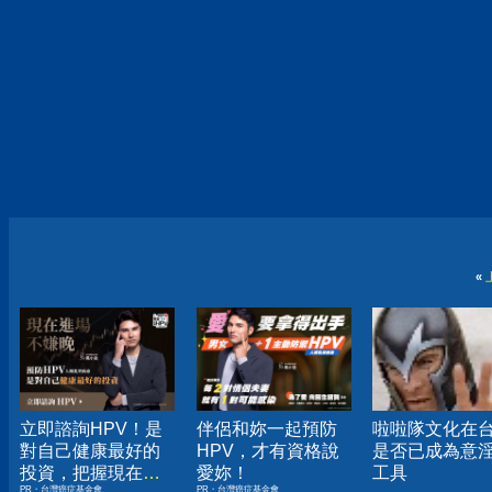
«
立即諮詢HPV！是
伴侶和妳一起預防
啦啦隊文化在
對自己健康最好的
HPV，才有資格說
是否已成為意
投資，把握現在不
愛妳！
工具
PR・台灣癌症基金會
PR・台灣癌症基金會