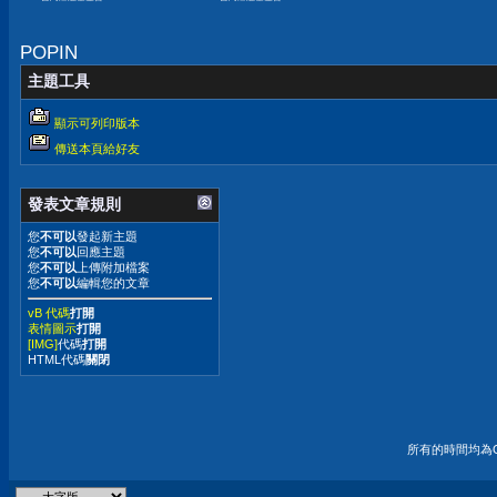
嫌晚！
POPIN
主題工具
顯示可列印版本
傳送本頁給好友
發表文章規則
您
不可以
發起新主題
您
不可以
回應主題
您
不可以
上傳附加檔案
您
不可以
編輯您的文章
vB 代碼
打開
表情圖示
打開
[IMG]
代碼
打開
HTML代碼
關閉
所有的時間均為G