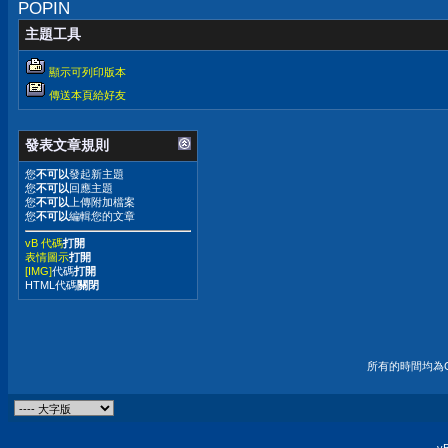
POPIN
主題工具
顯示可列印版本
傳送本頁給好友
發表文章規則
您
不可以
發起新主題
您
不可以
回應主題
您
不可以
上傳附加檔案
您
不可以
編輯您的文章
vB 代碼
打開
表情圖示
打開
[IMG]
代碼
打開
HTML代碼
關閉
所有的時間均為G