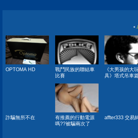
«
OPTOMA HD
戰鬥民族的聯結車
《大男孩的大
比賽
具》塔式吊車
詐騙無所不在
有推薦的行動電源
affter333 交
嗎??被騙兩次了