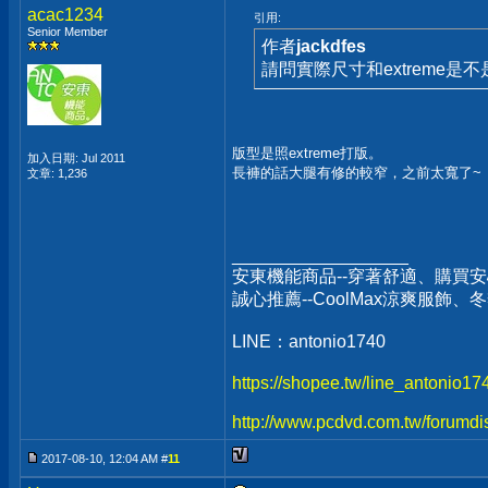
acac1234
引用:
Senior Member
作者
jackdfes
請問實際尺寸和extreme是
版型是照extreme打版。
加入日期: Jul 2011
長褲的話大腿有修的較窄，之前太寬了~
文章: 1,236
__________________
安東機能商品--穿著舒適、購買安
誠心推薦--CoolMax涼爽服飾
LINE：antonio1740
https://shopee.tw/line_antonio1
http://www.pcdvd.com.tw/forumdi
2017-08-10, 12:04 AM #
11