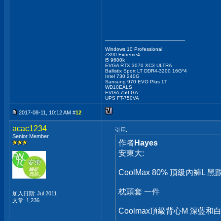
__________________
Windows 10 Professional
Z390 Extreme4
i5 9600k
EVGA RTX 3070 XC3 ULTRA
Ballistix Sport LT DDR4-3200 16G*4
Intel 730 240G
Sansung 970 EVO Plus 1T
WD10EALS
EVGA 750 GA
UPS FT-750VA
2017-08-11, 10:12 AM #
12
acac1234
引用:
Senior Member
作者
Hayes
安東大:
CoolMax 80% 頂級內褲L 
枕頭套 一件
加入日期: Jul 2011
文章: 1,236
Coolmax頂級背心M 深藍和