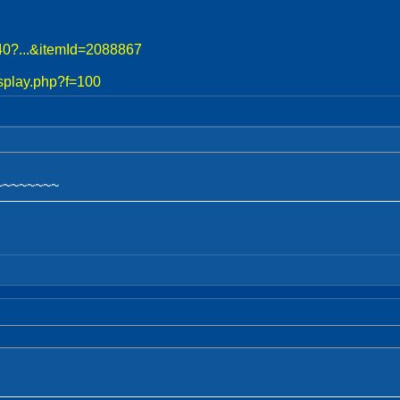
740?...&itemId=2088867
splay.php?f=100
~~~~~~~