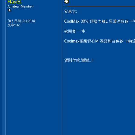
Hayes
Amateur Member
安東大:
加入日期: Jul 2010
CoolMax 80% 頂級內褲L 黑跟深藍各一件
文章: 32
枕頭套 一件
Coolmax頂級背心M 深藍和白色各一件(這
貨到付款,謝謝..!