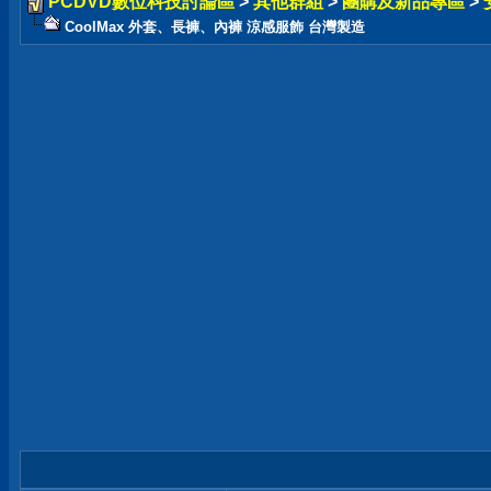
PCDVD數位科技討論區
>
其他群組
>
團購及新品專區
>
CoolMax 外套、長褲、內褲 涼感服飾 台灣製造