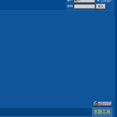
帳戶
記住我?
密碼
主題工具