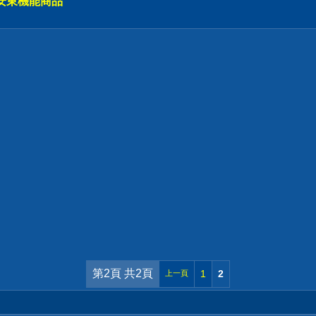
安東機能商品
第2頁 共2頁
1
2
上一頁