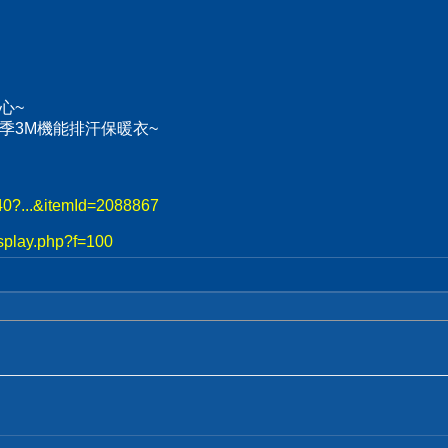
心~
、冬季3M機能排汗保暖衣~
740?...&itemId=2088867
splay.php?f=100