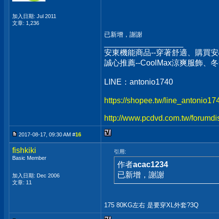
加入日期: Jul 2011
文章: 1,236
已新增，謝謝
__________________
安東機能商品--穿著舒適、購買安
誠心推薦--CoolMax涼爽服飾
LINE：antonio1740
https://shopee.tw/line_antonio1
http://www.pcdvd.com.tw/forumdi
2017-08-17, 09:30 AM #
16
fishkiki
引用:
Basic Member
作者
acac1234
已新增，謝謝
加入日期: Dec 2006
文章: 11
175 80KG左右 是要穿XL外套?3Q