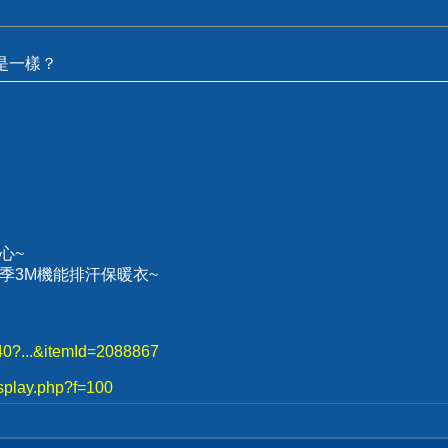
不是一樣？
心~
、冬季3M機能排汗保暖衣~
740?...&itemId=2088867
splay.php?f=100