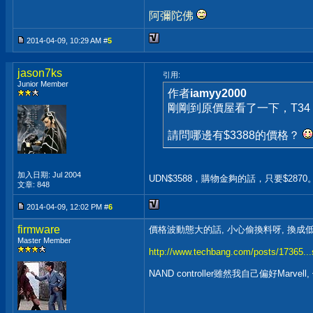
阿彌陀佛
2014-04-09, 10:29 AM #
5
jason7ks
引用:
Junior Member
作者
iamyy2000
剛剛到原價屋看了一下，T34 2
請問哪邊有$3388的價格？
加入日期: Jul 2004
UDN$3588，購物金夠的話，只要$2870
文章: 848
2014-04-09, 12:02 PM #
6
firmware
價格波動態大的話, 小心偷換料呀, 換成低階
Master Member
http://www.techbang.com/posts/17365...
NAND controller雖然我自己偏好Marve