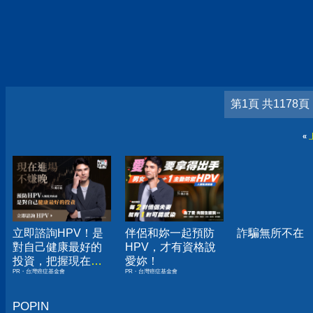
第1頁 共1178頁
«
立即諮詢HPV！是
伴侶和妳一起預防
詐騙無所不在
對自己健康最好的
HPV，才有資格說
投資，把握現在不
愛妳！
PR・台灣癌症基金會
PR・台灣癌症基金會
嫌晚！
POPIN