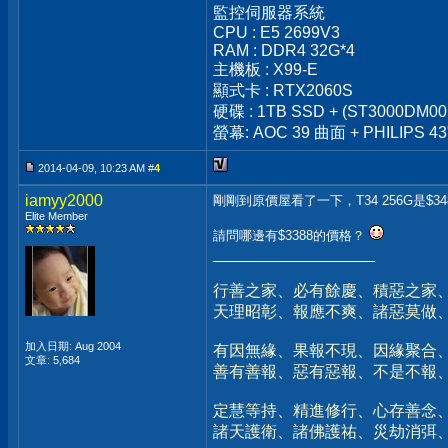
監控伺服器系統
CPU : E5 2699V3
RAM : DDR4 32G*4
主機板 : X99-E
顯式卡 : RTX2060S
硬碟 : 1TB SSD + (ST3000DM00
螢幕: AOC 39 曲面 + PHILIPS 43
2014-04-09, 10:23 AM #
4
iamyy2000
剛剛到原價屋看了一下，T34 256G是$34
Elite Member
請問哪邊有$3388的價格？
__________________
行善之家、必有餘慶、積惡之家
天理昭彰、報應不爽、諸惡莫做
加入日期: Aug 2004
有因無緣、果報不現、因緣聚合
文章: 5,684
善有善報、惡有惡報、不是不報
定慧等持、精進修行、心存善念
諸天護衛、諸佛護祐、災劫消弭