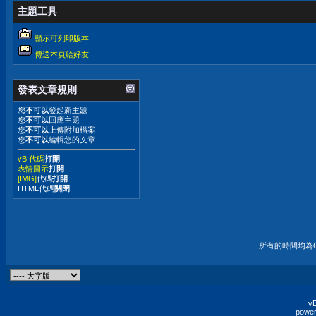
主題工具
顯示可列印版本
傳送本頁給好友
發表文章規則
您
不可以
發起新主題
您
不可以
回應主題
您
不可以
上傳附加檔案
您
不可以
編輯您的文章
vB 代碼
打開
表情圖示
打開
[IMG]
代碼
打開
HTML代碼
關閉
所有的時間均為G
vB
power