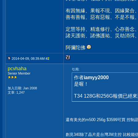
有因無緣、果報不現、因緣聚合
善有善報、惡有惡報、不是不報
定慧等持、精進修行、心存善念
諸天護衛、諸佛護祐、災劫消弭
阿彌陀佛
2014-04-09, 08:39 AM #
2
pcvhaha
引用:
Senior Member
作者
iamyy2000
是喔！
加入日期: Jan 2008
文章: 1,247
T34 128G和256G報價已經來
還有美光的m500 256g $3599可買 控
創見340除了晶片是台灣JM主控 比較能