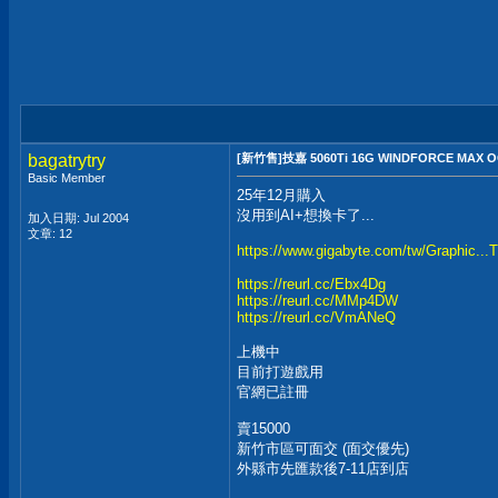
bagatrytry
[新竹售]技嘉 5060Ti 16G WINDFORCE MAX 
Basic Member
25年12月購入
沒用到AI+想換卡了...
加入日期: Jul 2004
文章: 12
https://www.gigabyte.com/tw/Graphic
https://reurl.cc/Ebx4Dg
https://reurl.cc/MMp4DW
https://reurl.cc/VmANeQ
上機中
目前打遊戲用
官網已註冊
賣15000
新竹市區可面交 (面交優先)
外縣市先匯款後7-11店到店