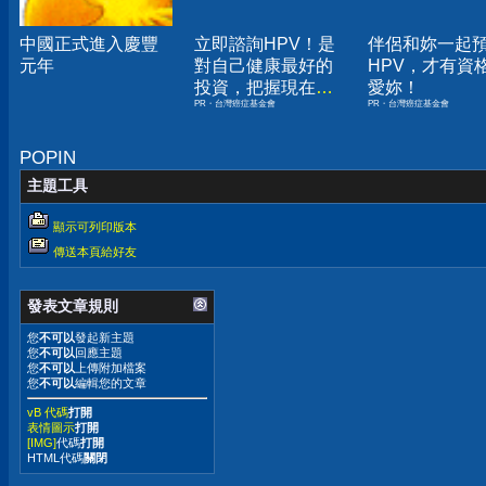
中國正式進入慶豐
立即諮詢HPV！是
伴侶和妳一起
元年
對自己健康最好的
HPV，才有資
投資，把握現在不
愛妳！
PR・台灣癌症基金會
PR・台灣癌症基金會
嫌晚！
POPIN
主題工具
顯示可列印版本
傳送本頁給好友
發表文章規則
您
不可以
發起新主題
您
不可以
回應主題
您
不可以
上傳附加檔案
您
不可以
編輯您的文章
vB 代碼
打開
表情圖示
打開
[IMG]
代碼
打開
HTML代碼
關閉