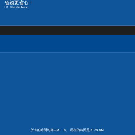
省錢更省心！
PR・Club Med Taiwan
所有的時間均為GMT +8。 現在的時間是
09:39 AM
.