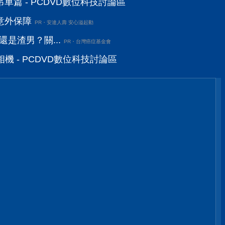
篇 - PCDVD數位科技討論區
意外保障
PR・安達人壽 安心溢起動
還是渣男？關...
PR・台灣癌症基金會
相機 - PCDVD數位科技討論區