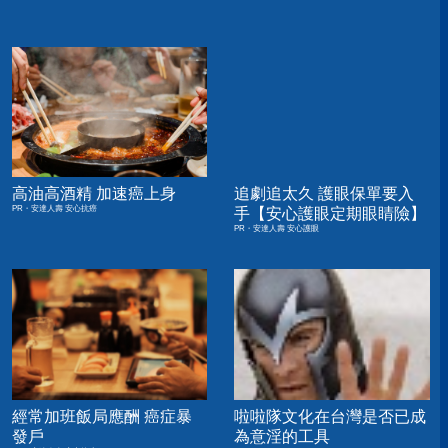
高油高酒精 加速癌上身
追劇追太久 護眼保單要入
PR・安達人壽 安心抗癌
手【安心護眼定期眼睛險】
PR・安達人壽 安心護眼
經常加班飯局應酬 癌症暴
啦啦隊文化在台灣是否已成
發戶
為意淫的工具