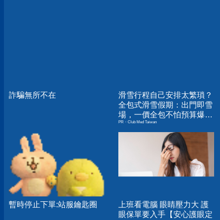
詐騙無所不在
滑雪行程自己安排太繁瑣？
全包式滑雪假期：出門即雪
場，一價全包不怕預算爆
PR・Club Med Taiwan
表！
暫時停止下單:站服鑰匙圈
上班看電腦 眼睛壓力大 護
眼保單要入手【安心護眼定