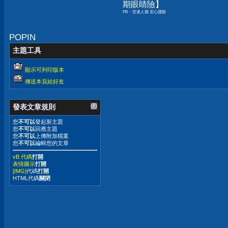
期眼睛險】
PR・安達人壽 安心護眼
POPIN
主題工具
顯示可列印版本
傳送本頁給好友
發表文章規則
您
不可以
發起新主題
您
不可以
回應主題
您
不可以
上傳附加檔案
您
不可以
編輯您的文章
vB 代碼
打開
表情圖示
打開
[IMG]
代碼
打開
HTML代碼
關閉