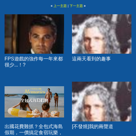
«
上一主題
|
下一主題
»
FPS遊戲的強作每一年來都
這兩天看到的趣事
很少...！?
出國花費難抓？全包式海島
[不發燒]我的兩聲道
假期，一價搞定食宿玩樂，