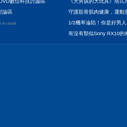
DVD數位科技討論區
《大男孩的大玩具》塔式吊車
技討論區
守護筋骨肌肉健康，運動
1/2機率淪陷！你是好男人
壽 安心溢起動
有沒有類似Sony RX10的