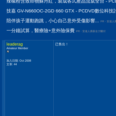
辣椒粉含致癌物蘇丹紅，製成各式產品流竄全台 - PC
技嘉 GV-N660OC-2GD 660 GTX - PCDVD數位科
陪伴孩子運動跑跳，小心自己意外受傷影響...
PR・安達人
一分鐘試算，醫療險+意外險保費
PR・安達人壽新全力醫付
leaderag
已售出！
Amateur Member
加入日期: Oct 2008
文章: 44