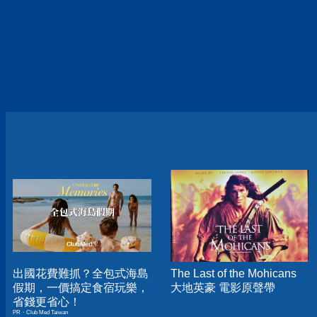
出國花費難抓？全包式海島
The Last of the Mohicans
假期，一價搞定食宿玩樂，
大地英豪 電影原聲帶
省錢更省心！
PR・Club Med Taiwan