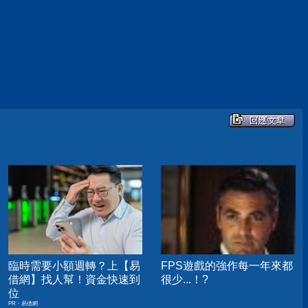
臨時需要小額週轉？上【易
FPS遊戲的強作每一年來都
借網】找人幫！資金快速到
很少...！?
位
PR・易借網