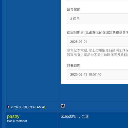
2026-05-30, 09:43 AM #
1
pastry
$16500/組，含運
Basic Member