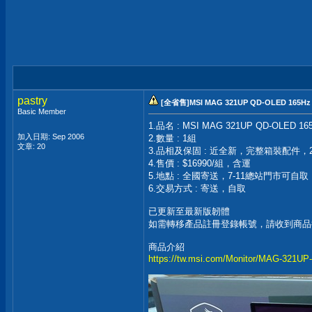
pastry
[全省售]MSI MAG 321UP QD-OLED 16
Basic Member
1.品名 : MSI MAG 321UP QD-OLED
加入日期: Sep 2006
2.數量 : 1組
文章: 20
3.品相及保固 : 近全新，完整箱裝配件
4.售價 : $16990/組，含運
5.地點 : 全國寄送，7-11總站門市可自取
6.交易方式 : 寄送，自取
已更新至最新版韌體
如需轉移產品註冊登錄帳號，請收到商品
商品介紹
https://tw.msi.com/Monitor/MAG-321U