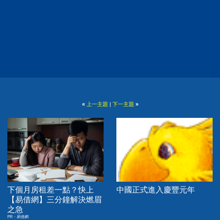
«
上一主題
|
下一主題
»
下個月房租差一點？快上
中國正式進入慶豐元年
【易借網】三分鐘解決燃眉
之急
PR・易借網