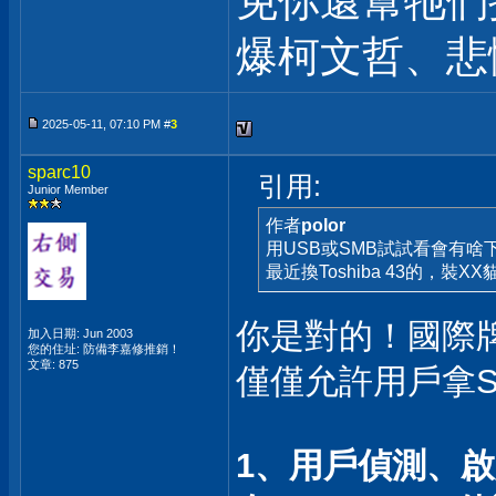
免你還幫牠們
爆柯文哲、悲
2025-05-11, 07:10 PM #
3
sparc10
引用:
Junior Member
作者
polor
用USB或SMB試試看會有啥
最近換Toshiba 43的，裝
你是對的！國際
加入日期: Jun 2003
您的住址: 防備李嘉修推銷！
文章: 875
僅僅允許用戶拿S
1、用戶偵測、啟