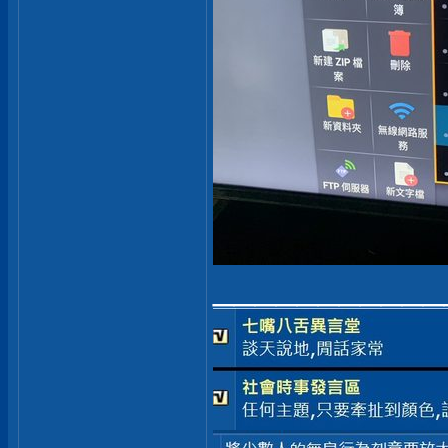
___________