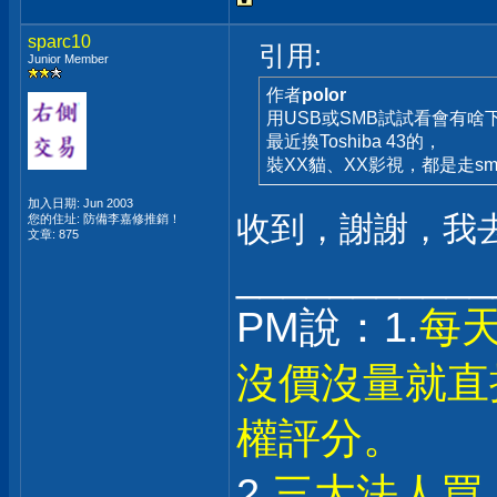
sparc10
引用:
Junior Member
作者
polor
用USB或SMB試試看會有啥
最近換Toshiba 43的，
裝XX貓、XX影視，都是走sm
加入日期: Jun 2003
收到，謝謝，我
您的住址: 防備李嘉修推銷！
文章: 875
___________
PM說：1.
每
沒價沒量就直
權評分。
2.
三大法人買