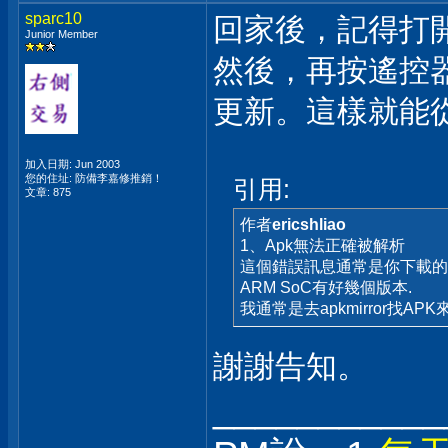
sparc10
回家後，記得打開
Junior Member
然後，再按遙控器
更新。這樣就能從安
加入日期: Jun 2003
您的住址: 防備李嘉修推銷！
引用:
文章: 875
作者
ericshliao
1、Apk無法正確被解析
這個錯誤訊息通常是你下載的APK
ARM SoC有好幾個版本.
我通常是去apkmirror找AP
謝謝告知。
___________