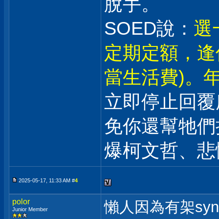
脫手。
SOED說：
選
定期定額，逢
當生活費)。年
立即停止回覆
免你還幫牠們
爆柯文哲、悲
2025-05-17, 11:33 AM #
4
polor
懶人因為有架syn
Junior Member