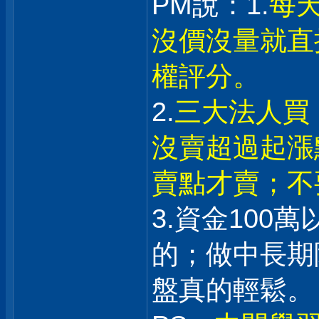
PM說：1.
每
沒價沒量就直
權評分。
2.
三大法人買
沒賣超過起漲
賣點才賣；不
3.資金100
的；做中長期
盤真的輕鬆。