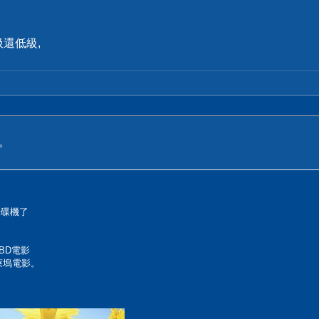
還低級,
。
光碟機了
 BD電影
萊塢電影。