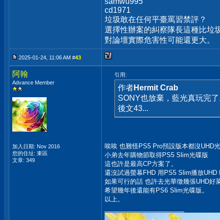
samwu995
cd1971
垃圾敢在任何平臺罵習禁評？
選擇性辦案的糾察隊長這種比垃圾
對論壇實際危害性可能還更大。
2025-01-24, 11:06 AM #
43
阿翰
引用:
Advance Member
作者
Hermit Crab
SONY也放棄，藍光真玩完了
後文43...
唉唉 也難怪PS5 Pro預設版本都沒UHD
加入日期: Nov 2016
您的住址: 東區
小弟去年購物節取得PS5 Slim光碟版
文章: 349
這也許是最高CP方案了。
還沒試過螢幕FHD 用PS5 Slim播放UHD
如果可行的話 也許去光華徵幾張UHD好
希望幾年後還能有PS6 Slim光碟版。
以上。
__________________