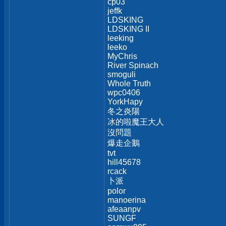
cp03
jeffk
LDSKING
LDSKING II
leeking
leeko
MyChris
River Spinach
smoguli
Whole Truth
wpc0406
YorkHapy
冬之炎陽
冰的啦魔王大人
沒問題
爆走企鵝
tvt
hill45678
rcack
卜派
polor
manoerina
afeaanpv
SUNGF