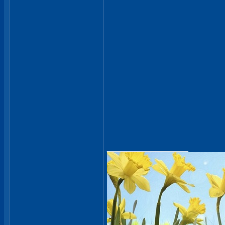
__________________