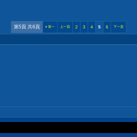
第5頁 共6頁
2
3
4
5
6
«
第一
上一頁
下一頁