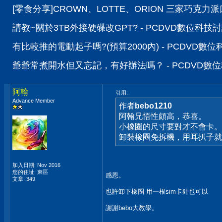
[零食分享]CROWN、LOTTE、ORION 三家巧克力
請教~關於3TB外接硬碟改GPT? - PCDVD數位科技
有比較推的電動起子嗎?(預算2000內) - PCDVD數
爺爺常煮開水但又忘記，有好辦法嗎？ - PCDVD數
阿翰
引用:
Advance Member
作者
bebo1210
阿翰兄悟性頗高，恭喜。
小橡圈的尺寸要對才不會卡。
卸裝橡圈免拆機，用耳扒子就
加入日期: Nov 2016
您的住址: 東區
感恩。
文章: 349
也許卸下橡圈 用一根sim卡針也可以
謝謝bebo大教學。