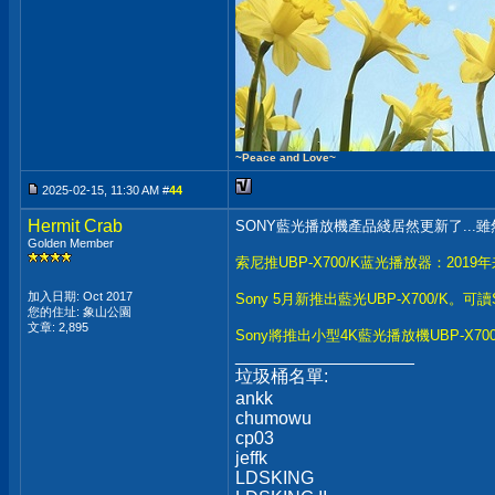
~Peace and Love~
2025-02-15, 11:30 AM #
44
Hermit Crab
SONY藍光播放機產品綫居然更新了...雖然
Golden Member
索尼推UBP-X700/K蓝光播放器：201
加入日期: Oct 2017
Sony 5月新推出藍光UBP-X700/K。可讀
您的住址: 象山公園
文章: 2,895
Sony將推出小型4K藍光播放機UBP-X
__________________
垃圾桶名單:
ankk
chumowu
cp03
jeffk
LDSKING