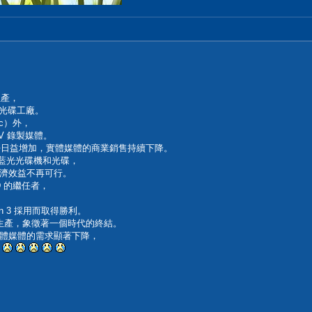
生產，
光光碟工廠。
sc）外，
iDV 錄製媒體。
偏好日益增加，實體媒體的商業銷售持續下降。
的藍光光碟機和光碟，
濟效益不再可行。
D 的繼任者，
on 3 採用而取得勝利。
的生產，象徵著一個時代的終結。
體媒體的需求顯著下降，
。