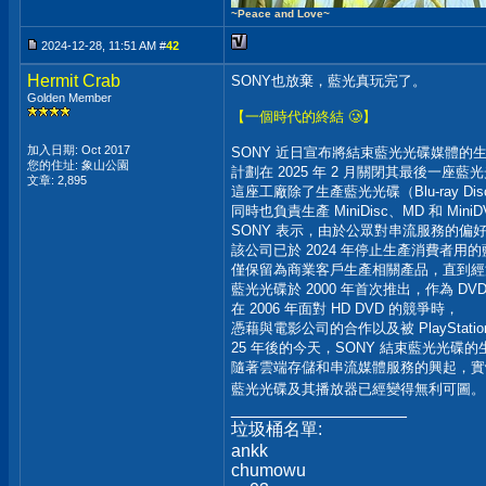
~Peace and Love~
2024-12-28, 11:51 AM #
42
Hermit Crab
SONY也放棄，藍光真玩完了。
Golden Member
【一個時代的終結 🥲】
加入日期: Oct 2017
SONY 近日宣布將結束藍光光碟媒體的
您的住址: 象山公園
計劃在 2025 年 2 月關閉其最後一座藍
文章: 2,895
這座工廠除了生產藍光光碟（Blu-ray Di
同時也負責生產 MiniDisc、MD 和 Min
SONY 表示，由於公眾對串流服務的
該公司已於 2024 年停止生產消費者用
僅保留為商業客戶生產相關產品，直到經
藍光光碟於 2000 年首次推出，作為 DV
在 2006 年面對 HD DVD 的競爭時，
憑藉與電影公司的合作以及被 PlayStati
25 年後的今天，SONY 結束藍光光碟
隨著雲端存儲和串流媒體服務的興起，實
藍光光碟及其播放器已經變得無利可圖
__________________
垃圾桶名單:
ankk
chumowu