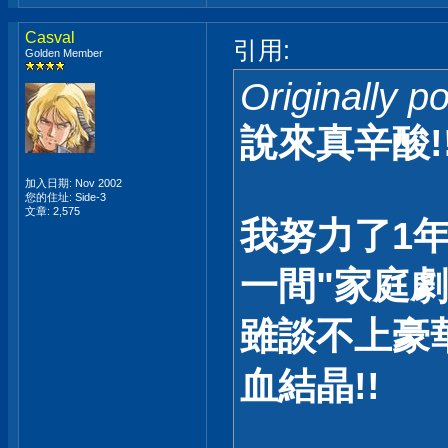
Casval
引用:
Golden Member
Originally 
說來真辛酸!
加入日期: Nov 2002
您的住址: Side-3
文章: 2,575
我努力了1年
一間"家庭劇
雖談不上豪
血結晶!!