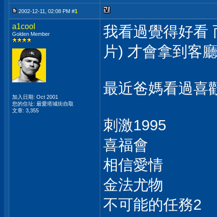
2002-12-11, 02:08 PM #
1
a1cool
我看過覺得好看 
Golden Member
片) 才會拿到客
最近爸媽看過喜歡的片子
加入日期: Oct 2001
您的住址: 最愛塔城街自取
文章: 3,355
刺激1995
喜福會
相信愛情
金法尤物
不可能的任務2