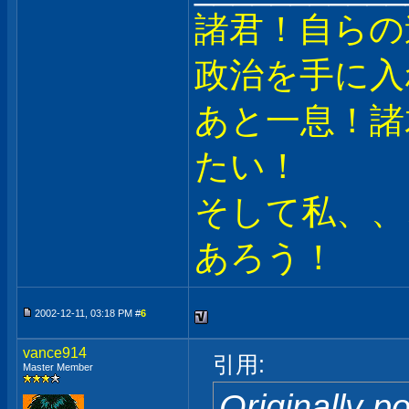
諸君！自らの
政治を手に入
あと一息！諸
たい！
そして私、、
あろう！
2002-12-11, 03:18 PM #
6
vance914
引用:
Master Member
Originally p