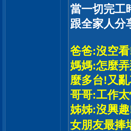
當一切完工
跟全家人分享
爸爸:沒空看
媽媽:怎麼弄
麼多台!又亂
哥哥:工作太
姊姊:沒興趣!
女朋友最捧場