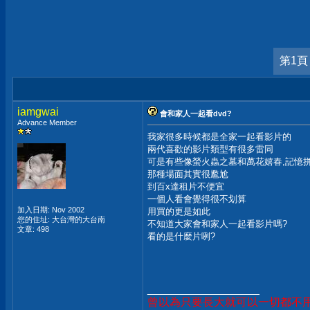
第1頁
iamgwai
會和家人一起看dvd?
Advance Member
我家很多時候都是全家一起看影片的
兩代喜歡的影片類型有很多雷同
可是有些像螢火蟲之墓和萬花嬉春,記憶拼圖
那種場面其實很尷尬
到百x達租片不便宜
一個人看會覺得很不划算
加入日期: Nov 2002
用買的更是如此
您的住址: 大台灣的大台南
不知道大家會和家人一起看影片嗎?
文章: 498
看的是什麼片咧?
__________________
曾以為只要長大就可以一切都不用怕