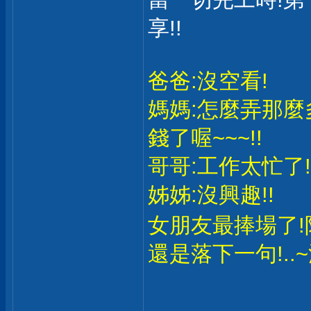
享!!
爸爸:沒空看!
媽媽:怎麼弄那麼多
錢了喔~~~!!
哥哥:工作太忙了!
姊姊:沒興趣!!
女朋友最捧場了!陪我看
還是落下一句!..~