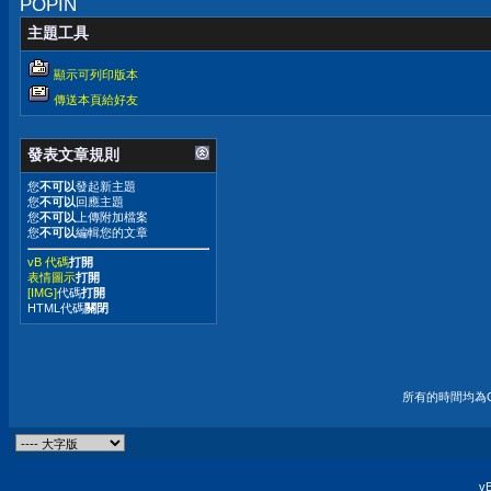
POPIN
主題工具
顯示可列印版本
傳送本頁給好友
發表文章規則
您
不可以
發起新主題
您
不可以
回應主題
您
不可以
上傳附加檔案
您
不可以
編輯您的文章
vB 代碼
打開
表情圖示
打開
[IMG]
代碼
打開
HTML代碼
關閉
所有的時間均為G
vB