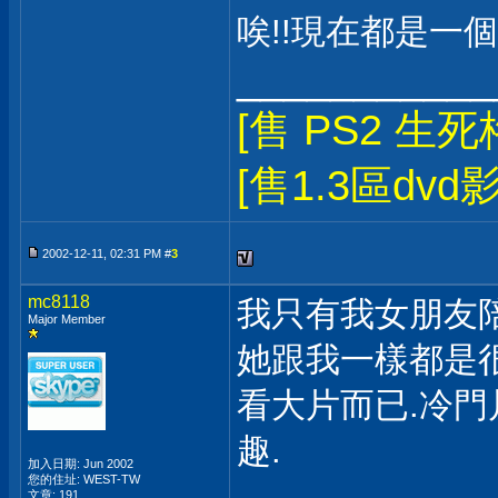
唉!!現在都是一個人
___________
[售 PS2 生死
[售1.3區dvd
2002-12-11, 02:31 PM #
3
mc8118
我只有我女朋友陪我
Major Member
她跟我一樣都是
看大片而已.冷
趣.
加入日期: Jun 2002
您的住址: WEST-TW
文章: 191