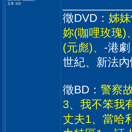
___________
文章: 829
徵DVD：
姊妹
妳(咖哩玫瑰
(元彪)、
-港
世紀、新法內
徵BD：
警察故
3、我不笨我
丈夫1、當哈