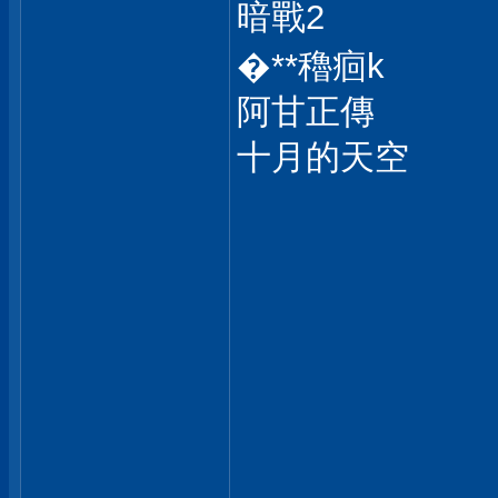
暗戰2
�**穭痐k
阿甘正傳
十月的天空