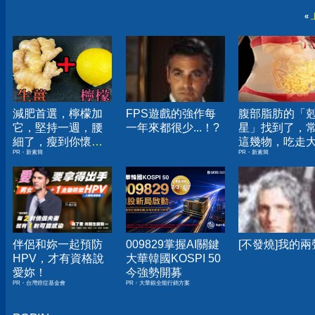
«
減肥首選，檸檬加
FPS遊戲的強作每
腹部脂肪的「
它，堅持一週，腰
一年來都很少...！?
星」找到了，
細了，瘦到你懷疑
這幾物，吃走
PR・新素簡
PR・新素簡
人生
囊，瘦出小蠻
伴侶和妳一起預防
009829掌握AI關鍵
[不發燒]我的兩
HPV，才有資格說
大華韓國KOSPI 50
愛妳！
今強勢開募
PR・台灣癌症基金會
PR・大華銀全能行銷方案