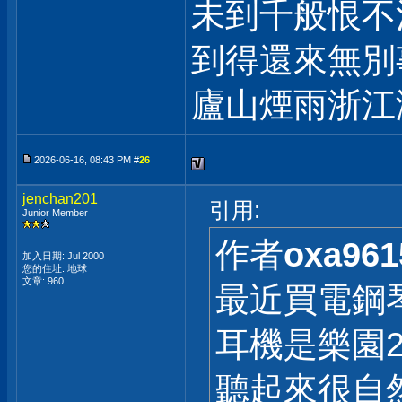
未到千般恨不
到得還來無別
廬山煙雨浙江
2026-06-16, 08:43 PM #
26
jenchan201
引用:
Junior Member
作者
oxa961
加入日期: Jul 2000
您的住址: 地球
文章: 960
最近買電鋼
耳機是樂園
聽起來很自