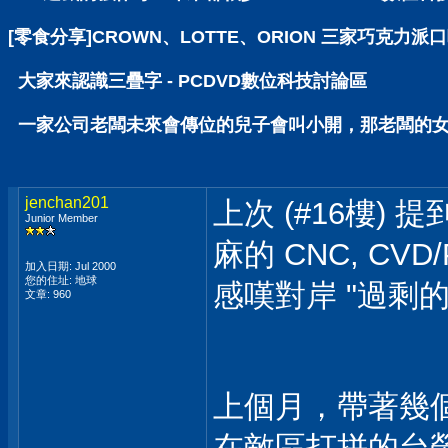
[零食分享]CROWN、LOTTE、ORION 三家巧克力派
大家來認識三疊字 - PCDVD數位科技討論區
一家公司老闆未來會傳位的兒子會叫小開，那老闆的女兒呢
jenchan201
上次 (#16樓
Junior Member
麻的 CNC, CVD/
加入日期: Jul 2000
您的住址: 地球
感嘆對岸 "過剩的
文章: 960
上個月，帶著幾個會 
在敵區打拼的台勞