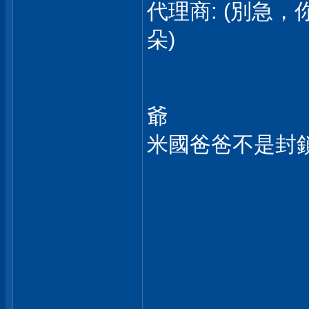
代理商: (別急
朵)
爺
米國爸爸不是封鎖了匪