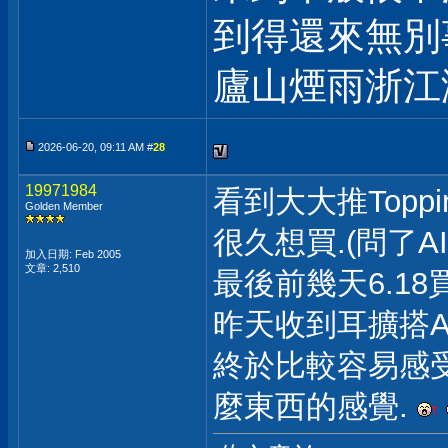
到得還來無別
廬山煙雨浙江
2026-06-20, 09:11 AM #
28
19971984
看到大大推Toppi
Golden Member
很久想買.(問了A
加入日期: Feb 2005
文章: 2,510
最後前幾天6.18買了
昨天收到耳擴搭A
終於比較容易感
麼東西的感覺.