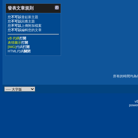
發表文章規則
您
不可以
發起新主題
您
不可以
回應主題
您
不可以
上傳附加檔案
您
不可以
編輯您的文章
vB 代碼
打開
表情圖示
打開
[IMG]
代碼
打開
HTML代碼
關閉
所有的時間均為G
vB
power