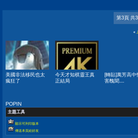
第3頁 共
«
美國非法移民也太
今天才知棋靈王真
[轉貼]萬芳高中
瘋狂了
正結局
害醜聞....
POPIN
主題工具
顯示可列印版本
傳送本頁給好友