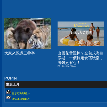
大家來認識三疊字
出國花費難抓？全包式海島
假期，一價搞定食宿玩樂，
省錢更省心！
PR・Club Med Taiwan
POPIN
主題工具
顯示可列印版本
傳送本頁給好友