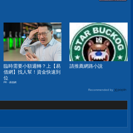
臨時需要小額週轉？上【易
請推薦網路小說
借網】找人幫！資金快速到
位
PR・易借網
Recommended by