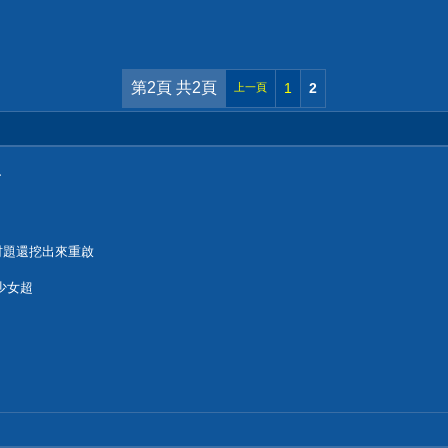
第2頁 共2頁
1
2
上一頁
了
材題還挖出來重啟
少女超