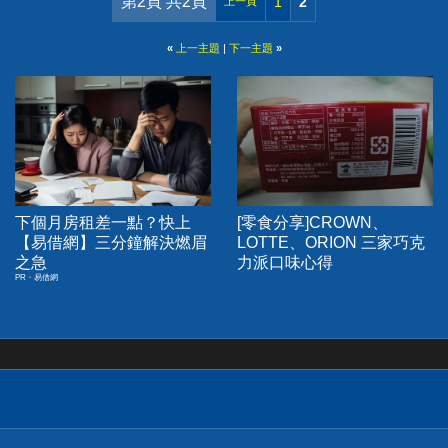
第2頁 共2頁
1
2
上一頁
«
上一主題
|
下一主題
»
下個月房租差一點？快上
[零食分享]CROWN、
【易借網】三分鐘解決燃眉
LOTTE、ORION 三家巧克
之急
力派口味心得
PR・易借網