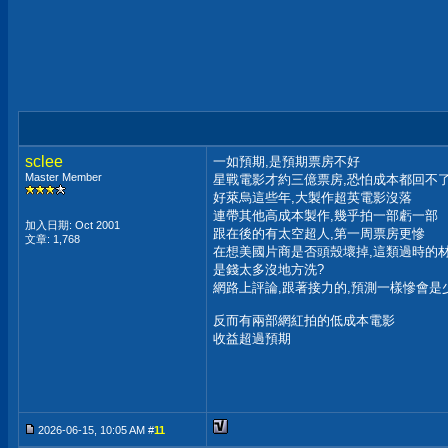
sclee
一如預期,是預期票房不好
Master Member
星戰電影才約三億票房,恐怕成本都回不
好萊烏這些年,大製作超英電影沒落
連帶其他高成本製作,幾乎拍一部虧一部
加入日期: Oct 2001
跟在後的有太空超人,第一周票房更慘
文章: 1,768
在想美國片商是否頭殼壞掉,這類過時的
是錢太多沒地方洗?
網路上評論,跟著接力的,預測一樣慘會是
反而有兩部網紅拍的低成本電影
收益超過預期
2026-06-15, 10:05 AM #
11