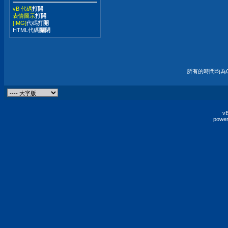
vB 代碼
打開
表情圖示
打開
[IMG]
代碼
打開
HTML代碼
關閉
所有的時間均為G
vB
power