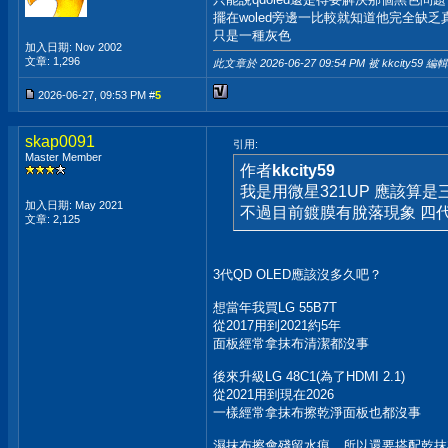
擺在woled旁邊一比較就知道他完全缺乏
只是一種灰色
加入日期: Nov 2002
文章: 1,296
此文章於 2026-06-27
09:54 PM
被 kkcity59 編輯
2026-06-27, 09:53 PM #
5
skap0091
引用:
Master Member
作者
kkcity59
我是用微星321UP 應該算是三
加入日期: May 2021
不過目前鍍膜有脫落現象 四
文章: 2,125
3代QD OLED應該沒多久吧？
想當年我買LG 55B7T
從2017用到2021約5年
面板經常拿抹布清潔都沒事
後來升級LG 48C1(為了HDMI 2.1)
從2021用到現在2026
一樣經常拿抹布擦乾淨面板也都沒事
濕抹布擦會殘留水痕，所以還要搭配乾抹