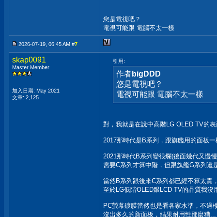
您是電視吧？
電視可能跟 電腦不太一樣
2026-07-19, 06:45 AM #
7
skap0091
引用:
Master Member
作者
bigDDD
您是電視吧？
加入日期: May 2021
電視可能跟 電腦不太一樣
文章: 2,125
對，我就是在說中高階LG OLED TV的
2017那時代是B系列，跟旗艦用的面板
2021那時代B系列變很爛(後面幾代又慢
需要C系列才算中階，但跟旗艦G系列還
當然B系列跟後來C系列都已經不算太貴
至於LG低階OLED跟LCD TV的品質我
PC螢幕鍍膜當然也是看各家水準，不過
沒出多久的新面板，結果耐用性那麼糟...