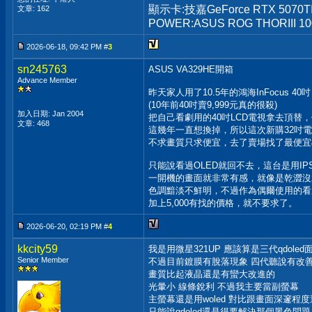
顯示卡:技嘉GeForce RTX 5070T
文章: 162
POWER:ASUS ROG THORIII 1
2026-06-18, 09:42 PM #
3
sn245763
ASUS VA329HE開箱
Advance Member
昨天家人用了10.5年的鴻海InFocus 40吋 (
(10年前40吋賣9,999元真的很殺)
加入日期: Jan 2004
把自己看劇用的40吋LCD電視拿去頂替
文章: 468
這幾年一直想換掉，所以這次新購32吋
不求畫質只求便宜，去了賣場找了最便宜
只能說看過OLED就回不去，這台是用IP
一開機的畫面就非常有感，就像是乾澀沒
色調黯淡不鮮明，不過作為偶爾使用的看
加上5,000有找的價格，就不要求了。
2026-06-20, 02:19 PM #
4
kkcity59
我是用微星321UP 應該算是三代qdoled
Senior Member
不過目前鍍膜有脫落現象 四代聽說有改
畫質比起液晶還是有蠻大改進的
光暈小 線條銳利 不過我主要當副螢幕
主螢幕還是用woled 對比跟畫面深邃程
只能說qdoled還是得要解決那個黑色問題