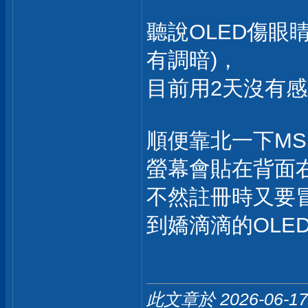
聽說OLED傷眼
有調暗)，
目前用2天沒有
順便靠北一下MS
螢幕會貼在背面
不然註冊時又要
到嬌滴滴的OLE
此文章於 2026-06-1