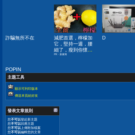
詐騙無所不在
減肥首選，檸檬加
D
它，堅持一週，腰
細了，瘦到你懷疑
PR・新素簡
人生
POPIN
主題工具
顯示可列印版本
傳送本頁給好友
發表文章規則
您
不可以
發起新主題
您
不可以
回應主題
您
不可以
上傳附加檔案
您
不可以
編輯您的文章