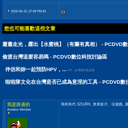
2026-06-15, 07:08 PM #
1
您也可能喜歡這些文章
蕭蕭走光，露出【水蜜桃】（有圖有真相） - PCDVD
偷渡台灣這麼容易嗎 - PCDVD數位科技討論區
伴侶和妳一起預防HPV，...
PR・台灣癌症基金會
啦啦隊文化在台灣是否已成為意淫的工具 - PCDVD
我是路過的
我有前代 321URX, 拿來影片、玩遊戲,
Amateur Member