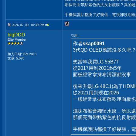
那個亮面帶點紫色的抗反射鍍膜？真的超
手機保護貼都換了好幾張，電視卻沒明顯
2026-07-09, 10:39 PM #
6
bigDDD
引用:
Elite Member
作者
skap0091
3代QD OLED應該沒多久吧
加入日期: Oct 2013
文章: 5,076
想當年我買LG 55B7T
從2017用到2021約5年
面板經常拿抹布清潔都沒事
後來升級LG 48C1(為了HDMI 2
從2021用到現在2026
一樣經常拿抹布擦乾淨面板也
濕抹布擦會殘留水痕，所以還
那個亮面帶點紫色的抗反射鍍
手機保護貼都換了好幾張，電