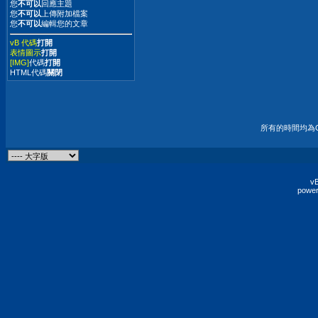
您
不可以
回應主題
您
不可以
上傳附加檔案
您
不可以
編輯您的文章
vB 代碼
打開
表情圖示
打開
[IMG]
代碼
打開
HTML代碼
關閉
所有的時間均為G
vB
power