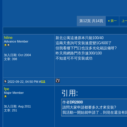
第12頁 共14頁
«
第一
上
hiline
新北公寓這邊原本只能100/40
Advance Member
這兩天查詢可安裝速度變1G/600了
但我看樓下門口也沒多光化箱設備呀?
昨天用網路門市升速300/100
加入日期: Oct 2004
不知道可不可安裝成功
文章: 398
2022-09-22, 04:50 PM #
111
fpe
引用:
Major Member
作者
DR2800
加入日期: Aug 2011
請問大家申請都要多久才來安裝?
文章: 251
我活動一開始就申請了，到現在還沒有