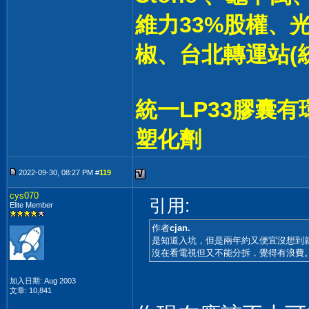
維力33%股權、光
椒、台北轉運站(統
統一LP33膠囊有
塑化劑
2022-09-30, 08:27 PM #
119
cys070
引用:
Elite Member
作者
cjan.
是知道入坑，但是兩年約又便宜沒想到
沒在看電視但又不能分拆，覺得有浪費
加入日期: Aug 2003
文章: 10,841