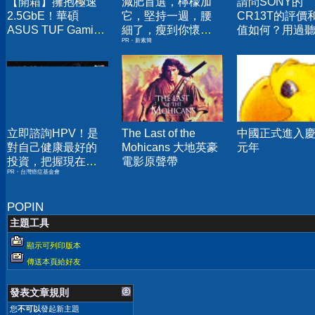
【開箱】擁抱極速
減肥首選，檸檬加
請問SONY的
2.5GbE！華碩
它，堅持一週，腰
CR13T的評價
ASUS TUF Gaming
細了，瘦到你懷疑
值如何？用過
PR・新素簡
AX4200 電競無線路
人生
的麻煩給個意
由器！
立即諮詢HPV！是
The Last of the
中國正式進入
對自己健康最好的
Mohicans 大地英豪
元年
投資，把握現在不
電影原聲帶
PR・台灣癌症基金會
嫌晚！
POPIN
主題工具
顯示可列印版本
傳送本頁給好友
發表文章規則
您
不可以
發起新主題