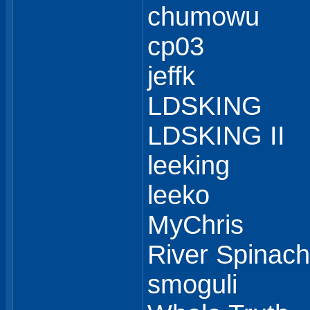
chumowu
cp03
jeffk
LDSKING
LDSKING II
leeking
leeko
MyChris
River Spinach
smoguli