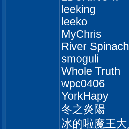
leeking
leeko
MyChris
River Spinach
smoguli
Whole Truth
wpc0406
YorkHapy
冬之炎陽
冰的啦魔王大