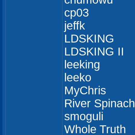
cp03
jeffk
LDSKING
LDSKING II
leeking
leeko
MyChris
River Spinach
smoguli
Whole Truth