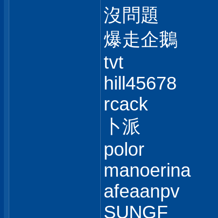
沒問題
爆走企鵝
tvt
hill45678
rcack
卜派
polor
manoerina
afeaanpv
SUNGF