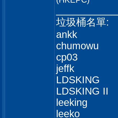
___________
垃圾桶名單:
ankk
chumowu
cp03
jeffk
LDSKING
LDSKING II
leeking
leeko