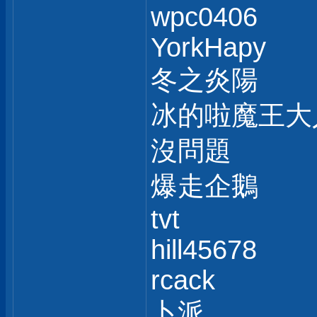
wpc0406
YorkHapy
冬之炎陽
冰的啦魔王大
沒問題
爆走企鵝
tvt
hill45678
rcack
卜派