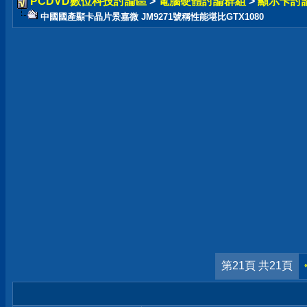
PCDVD數位科技討論區
>
電腦硬體討論群組
>
顯示卡討
中國國產顯卡晶片景嘉微 JM9271號稱性能堪比GTX1080
第21頁 共21頁