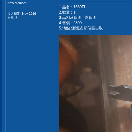
New Member
1.品名 : 1660TI
2.數量 : 1
加入日期: Nov 2016
3.品相及保固 : 過保固
文章: 5
4.售價 : 2800
5.地點 :新北市新莊區自取