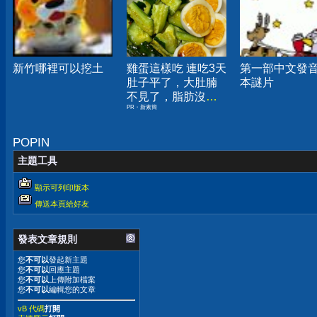
新竹哪裡可以挖土
雞蛋這樣吃 連吃3天
第一部中文發
肚子平了，大肚腩
本謎片
不見了，脂肪沒
PR・新素簡
了！
POPIN
主題工具
顯示可列印版本
傳送本頁給好友
發表文章規則
您
不可以
發起新主題
您
不可以
回應主題
您
不可以
上傳附加檔案
您
不可以
編輯您的文章
vB 代碼
打開