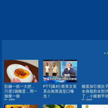
«
肚腩一抓一大把，
PTT[爆卦] 蔡英文英
雞蛋加它瘦肚
只需1個雞蛋，用一
系台南黑道堂口曝
全身脂肪全部
個瘦一個
光！
了，小腹都平
PR・新素簡
PR・新素簡