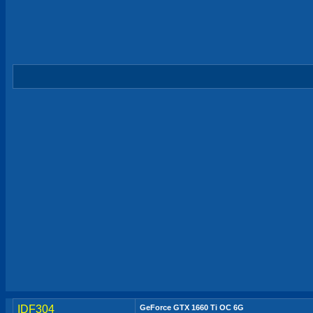
IDF304
GeForce GTX 1660 Ti OC 6G