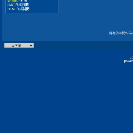
表情圖示
打開
[IMG]
代碼
打開
HTML代碼
關閉
所有的時間均為G
vB
power