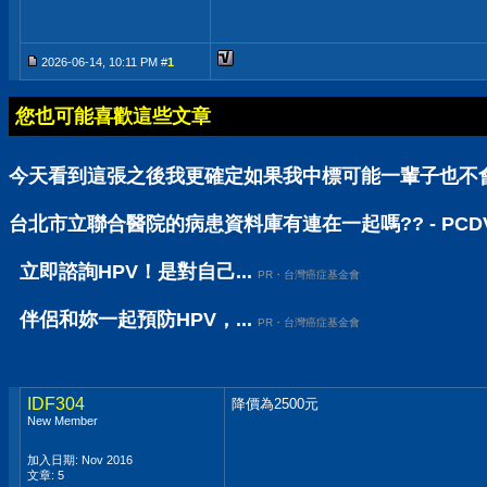
2026-06-14, 10:11 PM #
1
您也可能喜歡這些文章
今天看到這張之後我更確定如果我中標可能一輩子也不會知
台北市立聯合醫院的病患資料庫有連在一起嗎?? - PC
立即諮詢HPV！是對自己...
PR・台灣癌症基金會
伴侶和妳一起預防HPV，...
PR・台灣癌症基金會
IDF304
降價為2500元
New Member
加入日期: Nov 2016
文章: 5