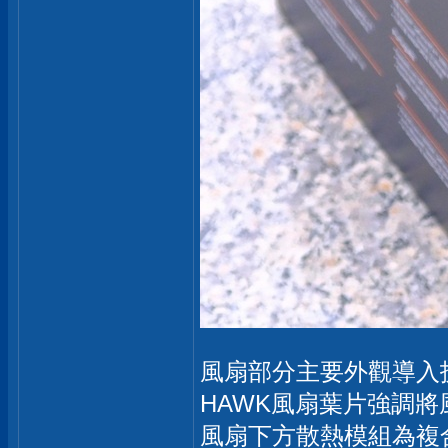
風扇部分主要外觀導入技嘉
HAWK風扇葉片強調將風
風扇下方散熱模組為複