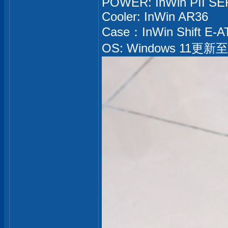
POWER: InWin PII SE
Cooler: InWin AR36
Case：InWin Shift E-A
OS: Windows 11更新