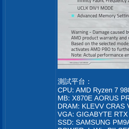
測試平台：
CPU: AMD Ryzen 7 9
MB: X870E AORUS PR
DRAM: KLEVV CRAS V
VGA: GIGABYTE RTX 
SSD: SAMSUNG PM9A