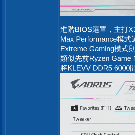
進階BIOS選單，主打X
Max Performan
Extreme Gamin
類似先前Ryzen Game
將KLEVV DDR5 60