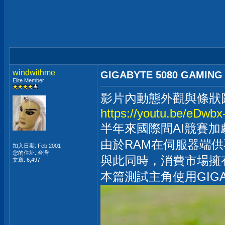
windwithme
GIGABYTE 5080 GAMI
Elite Member
影片內動態外觀與條狀
https://youtu.be/eDwb
半年來國際間AI競賽加
由於RAM在伺服器端供
加入日期: Feb 2001
您的住址: 台灣
與此同時，消費市場擁有
文章: 6,497
本篇測試主角使用GIGAB