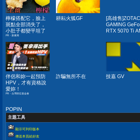
檸檬搭配它，臉上
耕耘火狐GF
[高雄售]ZOTA
斑點全部消失了，
GAMING GeFo
小肚子都變平坦了
RTX 5070 Ti 
PR・新素簡
Extreme INFIN
顯示卡
伴侶和妳一起預防
詐騙無所不在
技嘉 GV
HPV，才有資格說
愛妳！
PR・台灣癌症基金會
POPIN
主題工具
顯示可列印版本
傳送本頁給好友