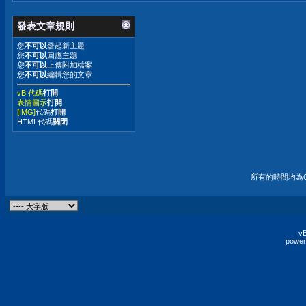
發表文章規則
您
不可以
發起新主題
您
不可以
回應主題
您
不可以
上傳附加檔案
您
不可以
編輯您的文章
vB 代碼
打開
表情圖示
打開
[IMG]
代碼
打開
HTML代碼
關閉
所有的時間均為G
vB
power