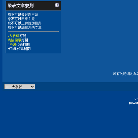
發表文章規則
您
不可以
發起新主題
您
不可以
回應主題
您
不可以
上傳附加檔案
您
不可以
編輯您的文章
vB 代碼
打開
表情圖示
打開
[IMG]
代碼
打開
HTML代碼
關閉
所有的時間均為G
vB
power