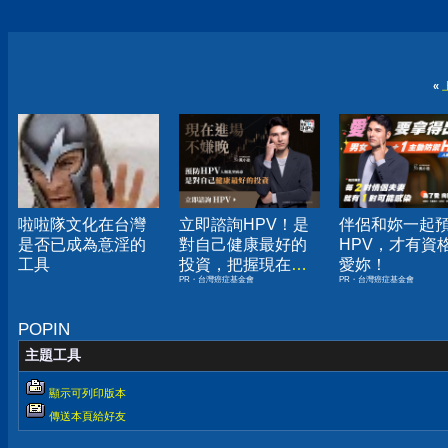
«
啦啦隊文化在台灣
立即諮詢HPV！是
伴侶和妳一起
是否已成為意淫的
對自己健康最好的
HPV，才有資
工具
投資，把握現在不
愛妳！
PR・台灣癌症基金會
PR・台灣癌症基金會
嫌晚！
POPIN
主題工具
顯示可列印版本
傳送本頁給好友