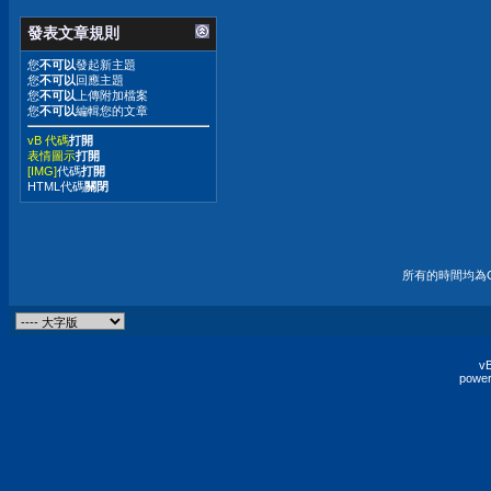
發表文章規則
您
不可以
發起新主題
您
不可以
回應主題
您
不可以
上傳附加檔案
您
不可以
編輯您的文章
vB 代碼
打開
表情圖示
打開
[IMG]
代碼
打開
HTML代碼
關閉
所有的時間均為G
vB
power