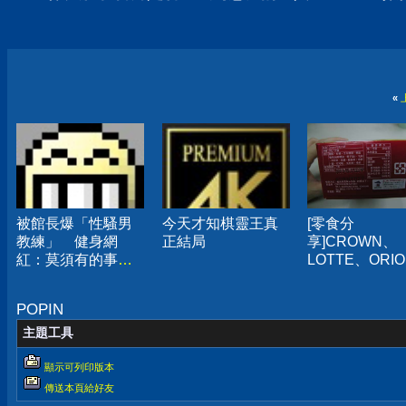
«
被館長爆「性騷男
今天才知棋靈王真
[零食分
教練」 健身網
正結局
享]CROWN、
紅：莫須有的事已
LOTTE、ORIO
報警
家巧克力派口
得
POPIN
主題工具
顯示可列印版本
傳送本頁給好友