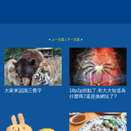
«
上一主題
|
下一主題
»
大家來認識三疊字
18p2p掛點了,有大大知道為
什麼嗎?還是換網址了?