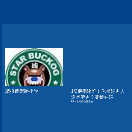
請推薦網路小說
1/2機率淪陷！你是好男人
還是渣男？關鍵在這
PR・台灣癌症基金會