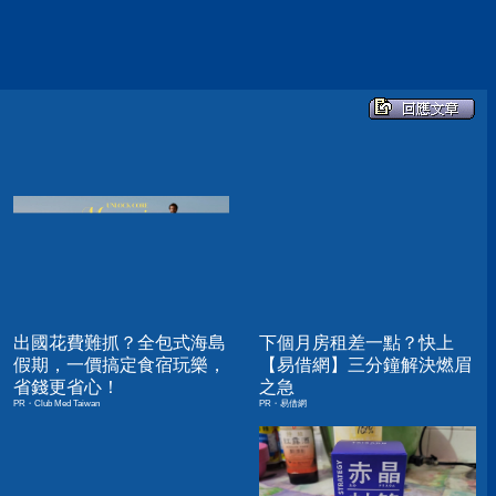
出國花費難抓？全包式海島
下個月房租差一點？快上
假期，一價搞定食宿玩樂，
【易借網】三分鐘解決燃眉
省錢更省心！
之急
PR・Club Med Taiwan
PR・易借網