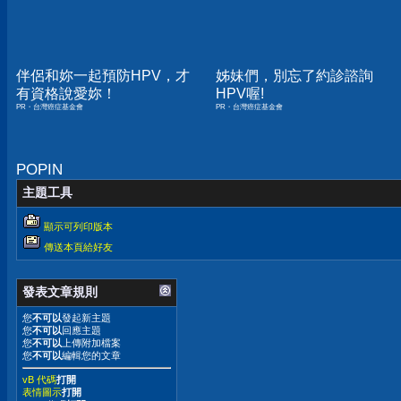
伴侶和妳一起預防HPV，才
姊妹們，別忘了約診諮詢
有資格說愛妳！
HPV喔!
PR・台灣癌症基金會
PR・台灣癌症基金會
POPIN
主題工具
顯示可列印版本
傳送本頁給好友
發表文章規則
您
不可以
發起新主題
您
不可以
回應主題
您
不可以
上傳附加檔案
您
不可以
編輯您的文章
vB 代碼
打開
表情圖示
打開