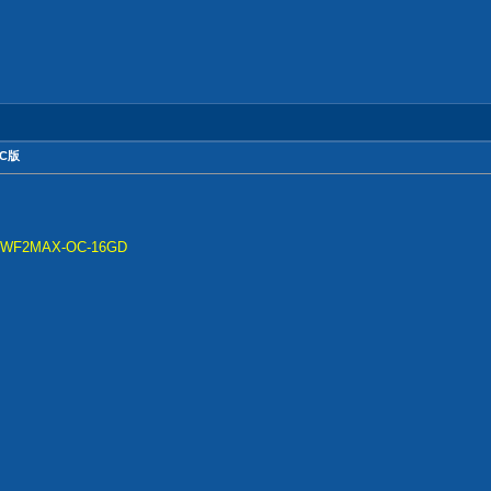
OC版
...TWF2MAX-OC-16GD