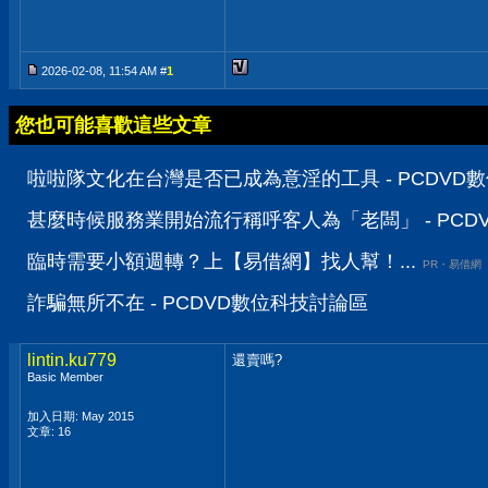
2026-02-08, 11:54 AM #
1
您也可能喜歡這些文章
啦啦隊文化在台灣是否已成為意淫的工具 - PCDVD
甚麼時候服務業開始流行稱呼客人為「老闆」 - PCD
臨時需要小額週轉？上【易借網】找人幫！...
PR・易借網
詐騙無所不在 - PCDVD數位科技討論區
lintin.ku779
還賣嗎?
Basic Member
加入日期: May 2015
文章: 16