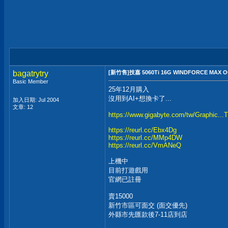
bagatrytry
[新竹售]技嘉 5060Ti 16G WINDFORCE MAX 
Basic Member
25年12月購入
沒用到AI+想換卡了...
加入日期: Jul 2004
文章: 12
https://www.gigabyte.com/tw/Graphic
https://reurl.cc/Ebx4Dg
https://reurl.cc/MMp4DW
https://reurl.cc/VmANeQ
上機中
目前打遊戲用
官網已註冊
賣15000
新竹市區可面交 (面交優先)
外縣市先匯款後7-11店到店