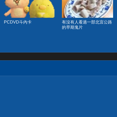
PCDVD斗內卡
有沒有人看過一部北宜公路
的早期鬼片