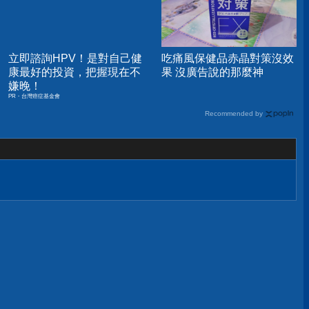
立即諮詢HPV！是對自己健
吃痛風保健品赤晶對策沒效
康最好的投資，把握現在不
果 沒廣告說的那麼神
嫌晚！
PR・台灣癌症基金會
Recommended by