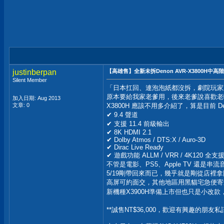
justinberpan
【高雄售】全新未拆Denon AVR-X3800H中
Silent Member
「日本扛回、連泡泡紙都沒拆，劇院玩家
原本要給我家老爹用，後來老爹說喜歡老
加入日期: Aug 2013
文章: 0
X3800H 應該不用多介紹了，算是目前 
✔ 9.4 聲道
✔ 支援 11.4 前級輸出
✔ 8K HDMI 2.1
✔ Dolby Atmos / DTS:X / Auro-3D
✔ Dirac Live Ready
✔ 遊戲功能 ALLM / VRR / 4K120 全支
不管是電影、PS5、Apple TV 還
5/19剛帶回來而已，幾乎就是剛從店裡
高屏可約面交，其他地區用黑貓宅急便寄
新機種X3900H準備上市但也只是小改款
**誠售NT$36,000，歡迎有興趣的朋友私