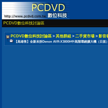
PCDVD數位科技討論區
PCDVD數位科技討論區
>
其他群組
>
二手貨市場
>
影音
【高雄售】全新未拆Denon AVR-X3800H中高階環繞擴大機（日規