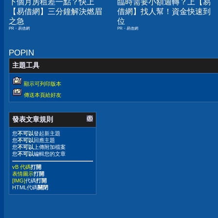
下個月房租差一點？快上
臨時需要小額週轉？上【易
【易借網】三分鐘解決燃眉
借網】找人幫！資金快速到
之急
位
PR・易借網
PR・易借網
POPIN
主題工具
顯示可列印版本
傳送本頁給好友
發表文章規則
您
不可以
發起新主題
您
不可以
回應主題
您
不可以
上傳附加檔案
您
不可以
編輯您的文章
vB 代碼
打開
表情圖示
打開
[IMG]
代碼
打開
HTML代碼
關閉