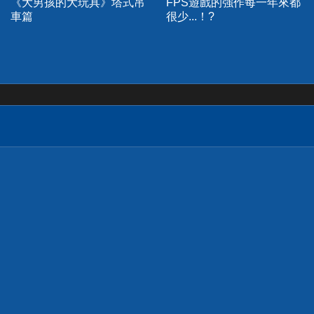
《大男孩的大玩具》塔式吊
FPS遊戲的強作每一年來都
車篇
很少...！?