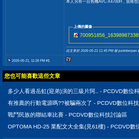
本人另有一台舊機AVC-X4700H，規
上傳的圖像
700951856_16398987338
此文章於 2026-05-21
11:45 PM
被 justinberpan
2026-05-21, 11:26 PM #
1
您也可能喜歡這些文章
多少人看過岳虹(迎弟)演的三級片阿.. - PCDVD數
有推薦的行動電源嗎??被騙兩次了 - PCDVD數位科
戰鬥民族的聯結車比賽 - PCDVD數位科技討論區
OPTOMA HD-25 業配文大全集(見61樓) - PCDV