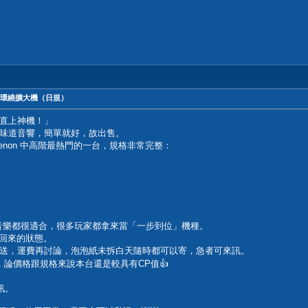
高階環繞擴大機（日規）
直上神機！」
味道音響，簡單就好，故出售。
Denon 中高階最熱門的一台，規格非常完整：
援
是串流音樂都很適合，很多玩家都拿來當「一步到位」機種。
拿回來的狀態。
送，運費再討論，泡泡紙未拆白天隨時都可以寄，急者可來訊。
，論價格跟規格來說本台還是較具有CP值👍
訊。