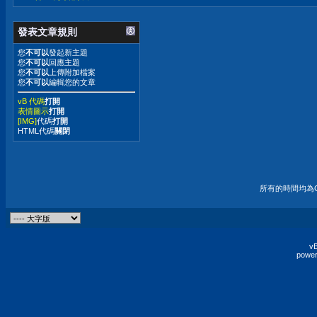
發表文章規則
您
不可以
發起新主題
您
不可以
回應主題
您
不可以
上傳附加檔案
您
不可以
編輯您的文章
vB 代碼
打開
表情圖示
打開
[IMG]
代碼
打開
HTML代碼
關閉
所有的時間均為G
vB
power