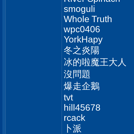
smoguli
Whole Truth
wpc0406
YorkHapy
冬之炎陽
冰的啦魔王大人
沒問題
爆走企鵝
tvt
hill45678
rcack
卜派