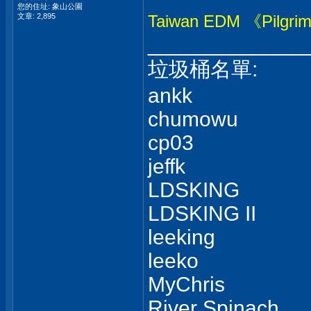
您的住址: 象山公園
文章: 2,895
Taiwan EDM 《Pilgrim
_____________
垃圾桶名單:
ankk
chumowu
cp03
jeffk
LDSKING
LDSKING II
leeking
leeko
MyChris
River Spinach