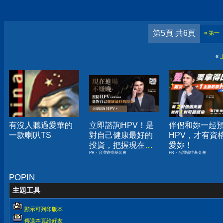
第5頁 共6頁
«
第一
«
有沒人聽過愛華的
立即諮詢HPV！是
伴侶和妳一起
一款喇叭TS
對自己健康最好的
HPV，才有資
投資，把握現在不
愛妳！
PR・台灣癌症基金會
PR・台灣癌症基金會
嫌晚！
POPIN
主題工具
顯示可列印版本
傳送本頁給好友