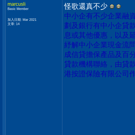
marcusli
怪歌還真不少
Basic Member
中小企有不少
企業融
加入日期: Mar 2021
劃
及銀行有
中小企貸
文章: 14
息或其他優惠，以及
紓解中小企業現金流
成信貸擔保產品
及
百
貸款機構聯絡，由貸
港按證保險有限公司