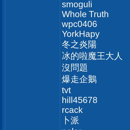
smoguli
Whole Truth
wpc0406
YorkHapy
冬之炎陽
冰的啦魔王大人
沒問題
爆走企鵝
tvt
hill45678
rcack
卜派