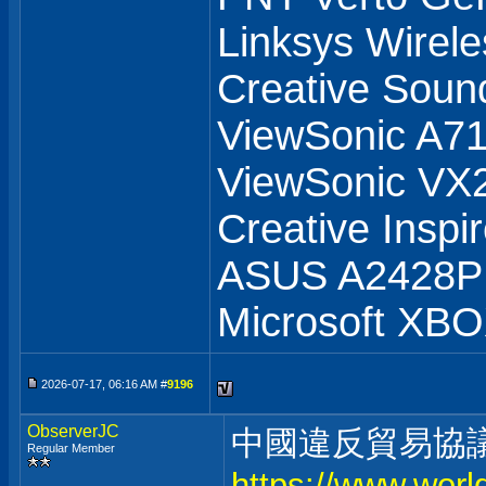
Linksys Wirel
Creative Soun
ViewSonic A71
ViewSonic V
Creative Inspi
ASUS A2428
Microsoft XB
2026-07-17, 06:16 AM #
9196
ObserverJC
中國違反貿易協
Regular Member
https://www.worl