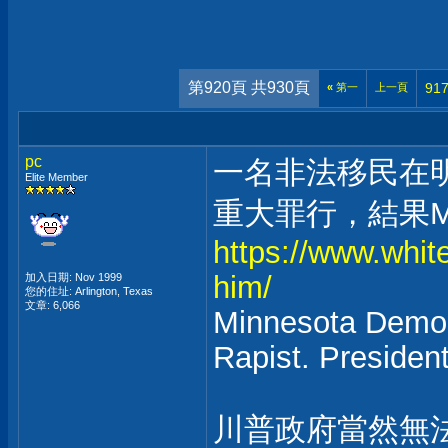
第920頁 共930頁
91
«
第一
上一頁
pc
一名非法移民在
Elite Member
重大罪行，結果
https://www.whit
him/
加入日期: Nov 1999
您的住址: Arlington, Texas
文章: 6,066
Minnesota Democ
Rapist. Presiden
川普政府當然無