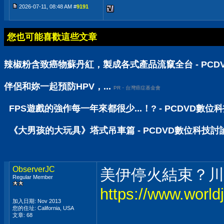
2026-07-11, 08:48 AM #
9191
您也可能喜歡這些文章
辣椒粉含致癌物蘇丹紅，製成各式產品流竄全台 - PCD
伴侶和妳一起預防HPV，...
PR・台灣癌症基金會
FPS遊戲的強作每一年來都很少...！? - PCDVD數位
《大男孩的大玩具》塔式吊車篇 - PCDVD數位科技討
ObserverJC
美伊停火結束？川
Regular Member
https://www.world
加入日期: Nov 2013
您的住址: California, USA
文章: 68