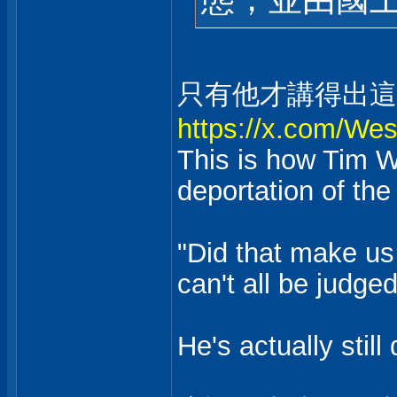
只有他才講得出這
https://x.com/W
This is how Tim W
deportation of the 
"Did that make us 
can't all be judge
He's actually still 