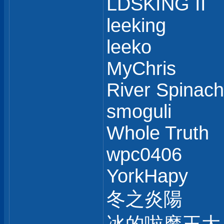
LDSKING II
leeking
leeko
MyChris
River Spinach
smoguli
Whole Truth
wpc0406
YorkHapy
冬之炎陽