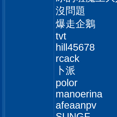
沒問題
爆走企鵝
tvt
hill45678
rcack
卜派
polor
manoerina
afeaanpv
SUNGF