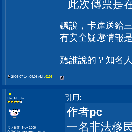
此次傳票是在.
聽說，卡達送給
有安全疑慮情報
聽誰說的？知名
2026-07-14, 05:08 AM #
9195
pc
引用:
Elite Member
作者
pc
一名非法移民
加入日期: Nov 1999
您的住址: Arlington, Texas