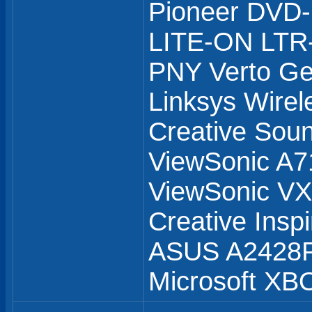
Pioneer DVD
LITE-ON LTR
PNY Verto G
Linksys Wirel
Creative Soun
ViewSonic A7
ViewSonic 
Creative Insp
ASUS A2428
Microsoft XB