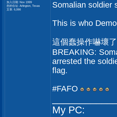
Somalian soldier 
加入日期: Nov 1999
您的住址: Arlington, Texas
文章: 6,066
This is who Democ
這個蠢操作嚇壞了
BREAKING: Somali
arrested the sold
flag.
#FAFO
___________
My PC: