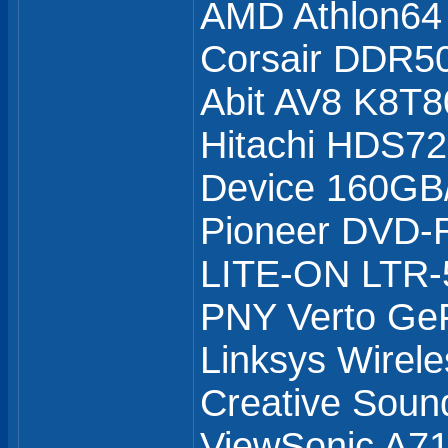
AMD Athlon64
Corsair DDR5
Abit AV8 K8T8
Hitachi HDS7
Device 160GB
Pioneer DVD
LITE-ON LTR
PNY Verto Ge
Linksys Wirel
Creative Soun
ViewSonic A71