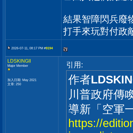
結果智障閃兵廢物
打手來玩對付政
2026-07-11, 08:17 PM #
9194
LDSKINGII
引用:
Major Member
作者
LDSKIN
加入日期: May 2021
文章: 250
川普政府傳
導新「空軍
https://editi