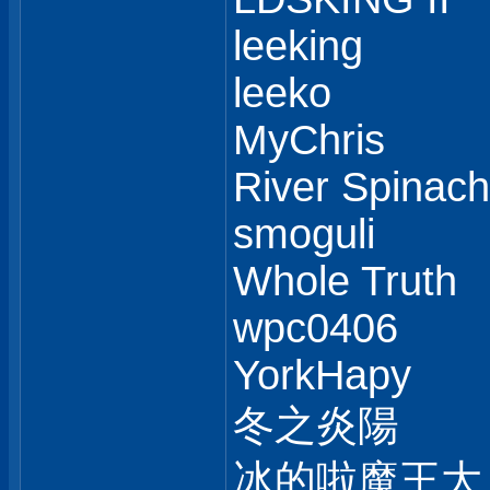
leeking
leeko
MyChris
River Spinach
smoguli
Whole Truth
wpc0406
YorkHapy
冬之炎陽
冰的啦魔王大