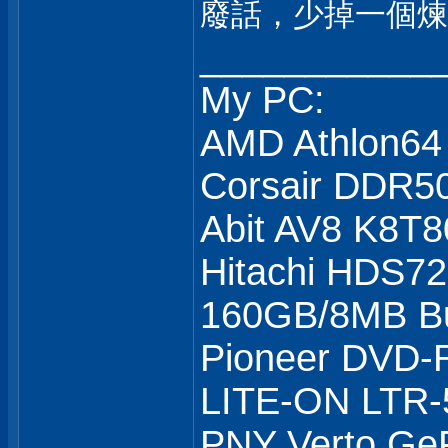
廢話，少掉一個
___________
My PC:
AMD Athlon64
Corsair DDR5
Abit AV8 K8T8
Hitachi HDS7
160GB/8MB Bu
Pioneer DVD
LITE-ON LTR
PNY Verto Ge