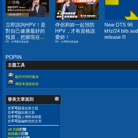
立即諮詢HPV！是
伴侶和妳一起預防
New DTS 96
對自己健康最好的
HPV，才有資格說
kHz/24 bits aud
投資，把握現在不
愛妳！
release !!!
PR・台灣癌症基金會
PR・台灣癌症基金會
嫌晚！
POPIN
主題工具
顯示可列印版本
傳送本頁給好友
發表文章規則
您
不可以
發起新主題
您
不可以
回應主題
您
不可以
上傳附加檔案
您
不可以
編輯您的文章
vB 代碼
打開
表情圖示
打開
[IMG]
代碼
打開