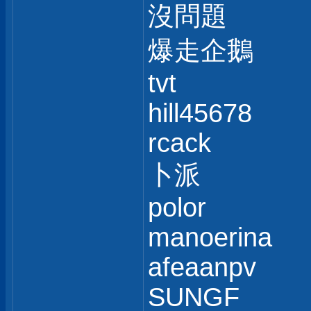
沒問題
爆走企鵝
tvt
hill45678
rcack
卜派
polor
manoerina
afeaanpv
SUNGF