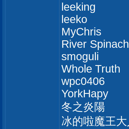
leeking
leeko
MyChris
River Spinach
smoguli
Whole Truth
wpc0406
YorkHapy
冬之炎陽
冰的啦魔王大