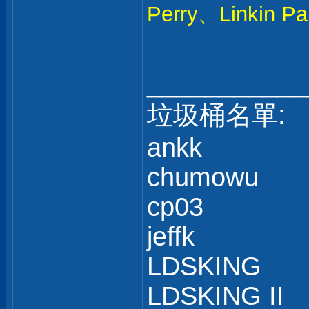
Perry、Linki
___________
垃圾桶名單:
ankk
chumowu
cp03
jeffk
LDSKING
LDSKING II