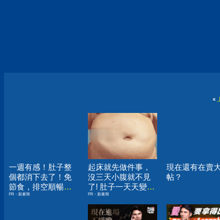
«
一週有感！肚子整
起床就先做件事，
現在還有在賣
個都消下去了！免
沒三天小腹就不見
帖？
節食，排空順暢就
了! 肚子一天天變
PR・新素簡
PR・新素簡
夠
小！