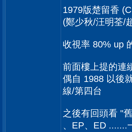
1979版楚留香 (C
(鄭少秋/汪明荃/
收視率 80% up
前面樓上提的連續
偶自 1988 以
線/第四台
之後有回頭看 "
、EP、ED .....