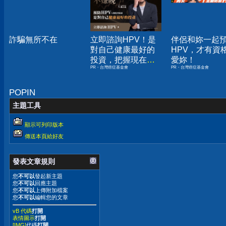
詐騙無所不在
立即諮詢HPV！是
伴侶和妳一起
對自己健康最好的
HPV，才有資
投資，把握現在不
愛妳！
PR・台灣癌症基金會
PR・台灣癌症基金會
嫌晚！
POPIN
主題工具
顯示可列印版本
傳送本頁給好友
發表文章規則
您
不可以
發起新主題
您
不可以
回應主題
您
不可以
上傳附加檔案
您
不可以
編輯您的文章
vB 代碼
打開
表情圖示
打開
[IMG]
代碼
打開