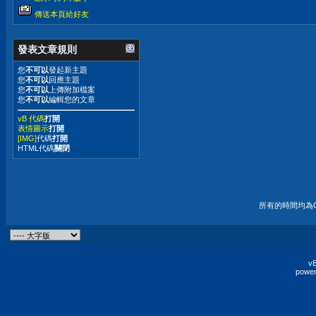
傳送本頁給好友
發表文章規則
您
不可以
發起新主題
您
不可以
回應主題
您
不可以
上傳附加檔案
您
不可以
編輯您的文章
vB 代碼
打開
表情圖示
打開
[IMG]
代碼
打開
HTML代碼
關閉
所有的時間均為G
vB
power