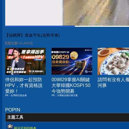
【仙桃牌】保血平丸(去羚羊角)
觀看次數 43,460次
伴侶和妳一起預防
009829掌握AI關鍵
請問有沒有人
HPV，才有資格說
大華韓國KOSPI 50
河豚
愛妳！
今強勢開募
PR・台灣癌症基金會
PR・大華銀全能行銷方案
POPIN
主題工具
顯示可列印版本