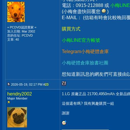
電話：0915-212888 或
小梅LIN
(小梅會盡快回覆您
)
E-MAIL： (信箱有時會比較晚
= PCDVD認證賣家 =
購買方式
加入日期: Mar 2002
您的住址: PCDVD
文章: 40
小梅LINE官方帳號
Telegram小梅硬體倉庫
小梅硬體倉庫臉書社團
想知道新訊息的網友們可直接由以上
2026-05-19, 02:17 PM #
23
hendry2002
1.LG 原廠正品 21700,4950mAh.全新
Major Member
這個還有嗎? 我有興趣購買一組
謝謝
__________________