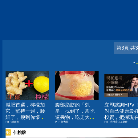
第3頁 共
«
減肥首選，檸檬加
腹部脂肪的「剋
立即諮詢HPV
它，堅持一週，腰
星」找到了，常吃
對自己健康最
細了，瘦到你懷疑
這幾物，吃走大肚
投資，把握現
PR・新素簡
PR・新素簡
PR・台灣癌症基金會
人生
囊，瘦出小蠻腰
嫌晚！
仙桃牌
PR