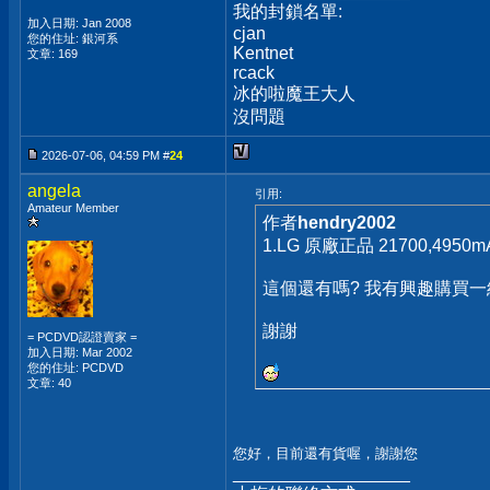
我的封鎖名單:
加入日期: Jan 2008
cjan
您的住址: 銀河系
Kentnet
文章: 169
rcack
冰的啦魔王大人
沒問題
2026-07-06, 04:59 PM #
24
angela
引用:
Amateur Member
作者
hendry2002
1.LG 原廠正品 21700,495
這個還有嗎? 我有興趣購買一
謝謝
= PCDVD認證賣家 =
加入日期: Mar 2002
您的住址: PCDVD
文章: 40
您好，目前還有貨喔，謝謝您
__________________