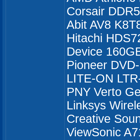
Corsair DDR
Abit AV8 K8T
Hitachi HDS7
Device 160GB
Pioneer DVD
LITE-ON LTR
PNY Verto G
Linksys Wirel
Creative Soun
ViewSonic A7