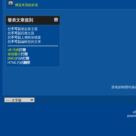
傳送本頁給好友
發表文章規則
您
不可以
發起新主題
您
不可以
回應主題
您
不可以
上傳附加檔案
您
不可以
編輯您的文章
vB 代碼
打開
表情圖示
打開
[IMG]
代碼
打開
HTML代碼
關閉
所有的時間均為G
vB
power