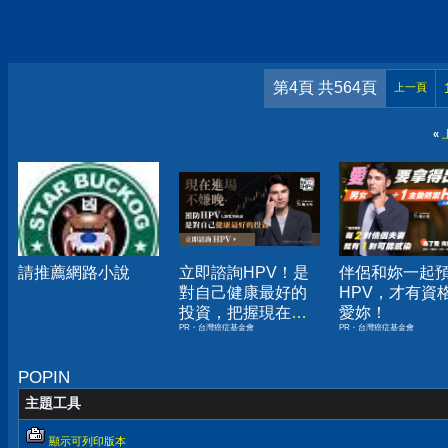
第4頁 共564頁
上一頁
«
請推薦網路小說
立即諮詢HPV！是
伴侶和妳一起
對自己健康最好的
HPV，才有資
投資，把握現在不
愛妳！
PR・台灣癌症基金會
PR・台灣癌症基金會
嫌晚！
POPIN
主題工具
顯示可列印版本