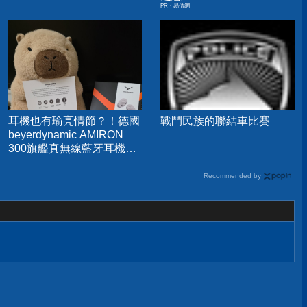
PR・易借網
耳機也有瑜亮情節？！德國
戰鬥民族的聯結車比賽
beyerdynamic AMIRON
300旗艦真無線藍牙耳機開
箱分享
Recommended by