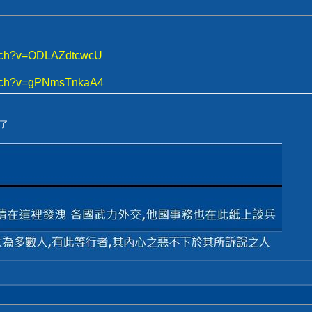
atch?v=ODLAZdtcwcU
atch?v=gPNmsTnkaA4
...