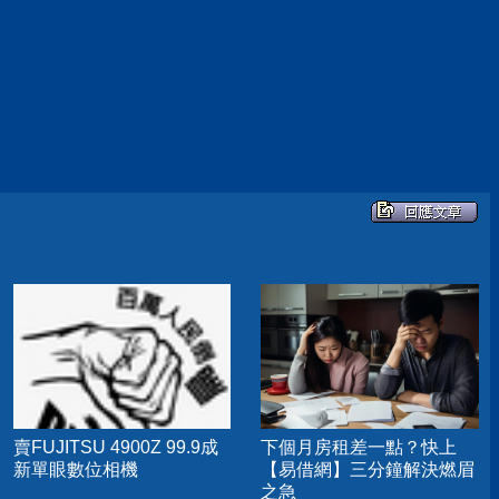
賣FUJITSU 4900Z 99.9成
下個月房租差一點？快上
新單眼數位相機
【易借網】三分鐘解決燃眉
之急