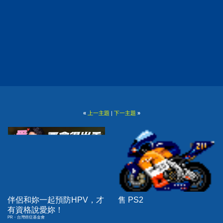
«
上一主題
|
下一主題
»
伴侶和妳一起預防HPV，才
售 PS2
有資格說愛妳！
PR・台灣癌症基金會