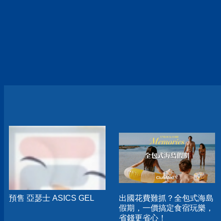
預售 亞瑟士 ASICS GEL
出國花費難抓？全包式海島
假期，一價搞定食宿玩樂，
省錢更省心！