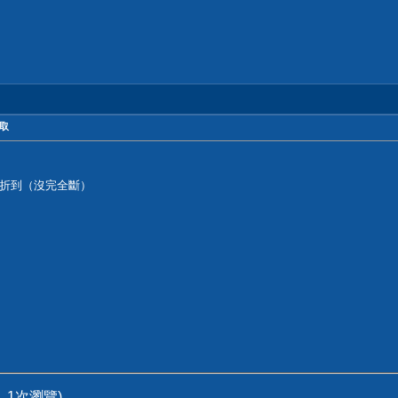
自取
折到（沒完全斷）
B, 1次瀏覽)