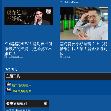
PR・Club Med Taiwan
立即諮詢HPV！是對自己健
臨時需要小額週轉？上【易
康最好的投資，把握現在不
借網】找人幫！資金快速到
嫌晚！
位
PR・台灣癌症基金會
PR・易借網
POPIN
主題工具
顯示可列印版本
傳送本頁給好友
發表文章規則
您
不可以
發起新主題