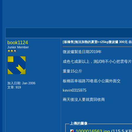
book1124
[板橋售]無法加熱的夏普r-t25kg微波爐 300元 
Junior Member
微波爐製造日期2019年
成色七成新以上，測試時不小心把雲母片
重量15公斤
板橋區幸福路70巷底小公園外面交
加入日期: Jan 2006
文章: 919
kevin0315975
兩天後沒人要就賣回收商
上傳的圖像
1000016563.jpg
(115.5 K