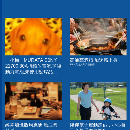
「小梅」MURATA S0NY
高油高酒精 加速癌上身
PR・安達人壽 安心抗癌
21700,80A持續放電流,頂級
動力電池,未使用點焊品
US21700VX40
US21700VTC6
經常加班飯局應酬 癌症暴
陪伴孩子運動跑跳，小心自