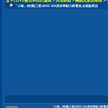
PCDVD數位科技討論區
>
其他群組
>
團購及新品專區
>
「小梅」(特價)三星18650 30A高倍率動力鋰電池,全新點焊品
angela
「小梅」(特價)三星18650 30A高倍率動力鋰電