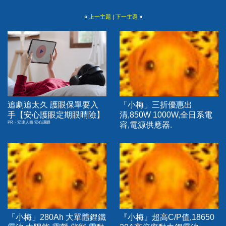
«
上一主題
|
下一主題
»
追劇追太久 護眼保單要入
「小梅」三折優惠出
手【安心護眼定期眼睛險】
清,850W 1000W,全日系電
PR・安達人壽 安心護眼
容,電源供應器.
「小梅」280Ah 大單體鋰鐵
『小梅』超高C/P值,18650