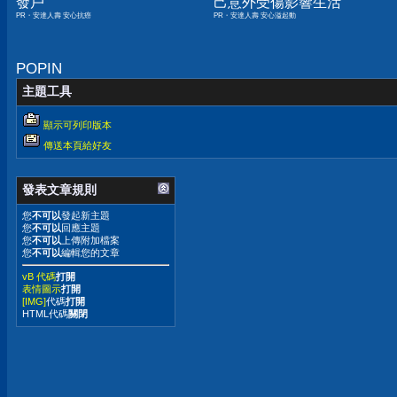
發戶
己意外受傷影響生活
PR・安達人壽 安心抗癌
PR・安達人壽 安心溢起動
POPIN
主題工具
顯示可列印版本
傳送本頁給好友
發表文章規則
您
不可以
發起新主題
您
不可以
回應主題
您
不可以
上傳附加檔案
您
不可以
編輯您的文章
vB 代碼
打開
表情圖示
打開
[IMG]
代碼
打開
HTML代碼
關閉