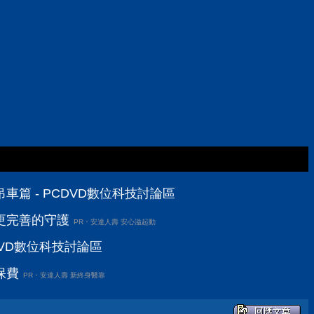
篇 - PCDVD數位科技討論區
更完善的守護
PR・安達人壽 安心溢起動
PCDVD數位科技討論區
保費
PR・安達人壽 新終身醫靠