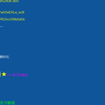
n%29%20UK.html
..IYaAiSeEALw_wcB
..cVR1SmJSRld1dGk
----
費60元
項★
<==按下此連結
E官方帳號