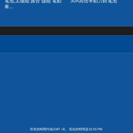
電池,太陽能 露營 儲能 電動
30A高倍率動力鋰電池
車...
所有的時間均為GMT +8。 現在的時間是
10:43 PM
.