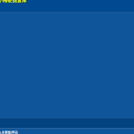
小梅硬體倉庫
池,全新點焊品