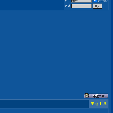
帳戶
記住我?
密碼
主題工具