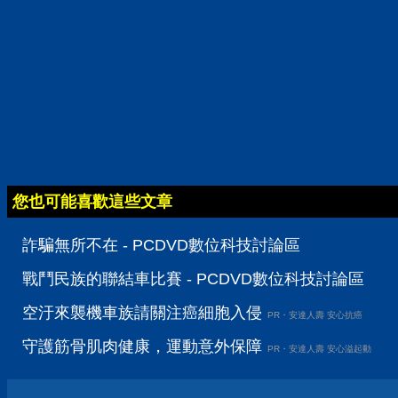
您也可能喜歡這些文章
詐騙無所不在 - PCDVD數位科技討論區
戰鬥民族的聯結車比賽 - PCDVD數位科技討論區
空汙來襲機車族請關注癌細胞入侵
PR・安達人壽 安心抗癌
守護筋骨肌肉健康，運動意外保障
PR・安達人壽 安心溢起動