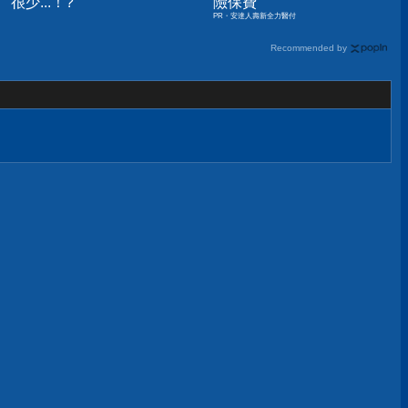
很少...！?
險保費
PR・安達人壽新全力醫付
Recommended by