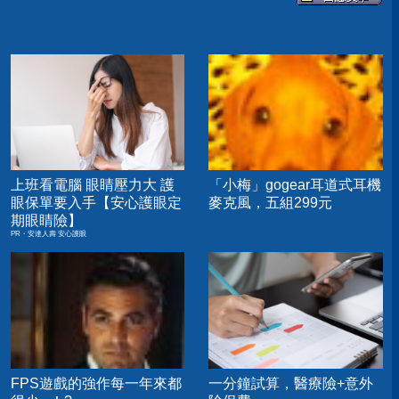
上班看電腦 眼睛壓力大 護
「小梅」gogear耳道式耳機
眼保單要入手【安心護眼定
麥克風，五組299元
期眼睛險】
PR・安達人壽 安心護眼
FPS遊戲的強作每一年來都
一分鐘試算，醫療險+意外