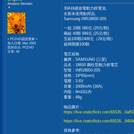
Amateur Member
30A持續放電動力鋰電池,
全新未使用點焊品,
Samsung INR18650-20S
一組 20顆 580元 (29元/顆)
兩組 40顆 999元 (25元/顆)
五組100顆2400元（24元/顆）
= PCDVD認證賣家 =
加入日期: Mar 2002
超商限購100顆
您的住址: PCDVD
文章: 40
電芯規格:
廠牌：SAMSUNG (三星)
品名：18650 圓柱型動力鋰電芯
型號：INR18650-20S
規格：18*65(mm)
電壓：3.6V
容量：2000mAh (30A)
內阻：9mΩ以內
重量：48g
物品圖片：
https://live.staticflickr.com/65535...0aff
https://live.staticflickr.com/65535...945
規格參考: