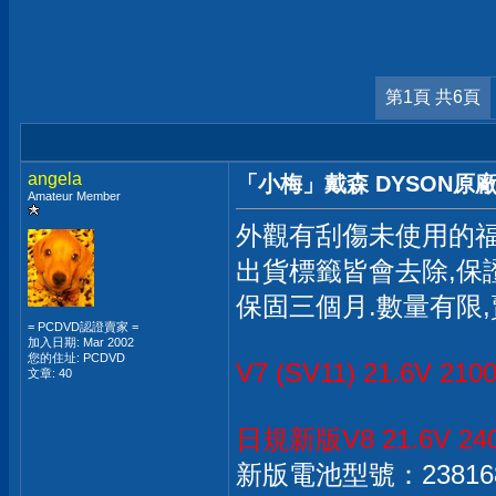
第1頁 共6頁
angela
「小梅」戴森 DYSON原廠電池 
Amateur Member
外觀有刮傷未使用的福
出貨標籤皆會去除,保
保固三個月.數量有限,
= PCDVD認證賣家 =
加入日期: Mar 2002
您的住址: PCDVD
V7 (SV11) 21.6V 21
文章: 40
日規新版V8 21.6V 240
新版電池型號：23816