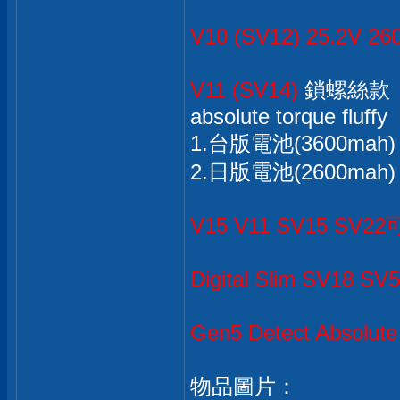
V10 (SV12) 25.2V 2
V11 (SV14)
鎖螺絲款
absolute torque fluffy
1.台版電池(3600mah
2.日版電池(2600mah
V15 V11 SV15 SV
Digital Slim SV18 S
Gen5 Detect Absolut
物品圖片：