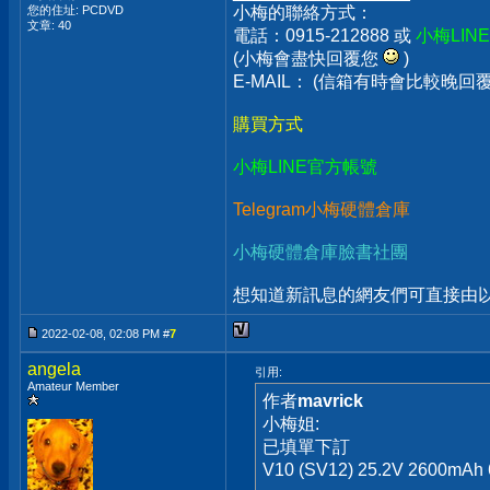
您的住址: PCDVD
小梅的聯絡方式：
文章: 40
電話：0915-212888 或
小梅LIN
(小梅會盡快回覆您
)
E-MAIL： (信箱有時會比較晚
購買方式
小梅LINE官方帳號
Telegram小梅硬體倉庫
小梅硬體倉庫臉書社團
想知道新訊息的網友們可直接由以上
2022-02-08, 02:08 PM #
7
angela
引用:
Amateur Member
作者
mavrick
小梅姐:
已填單下訂
V10 (SV12) 25.2V 2600mAh