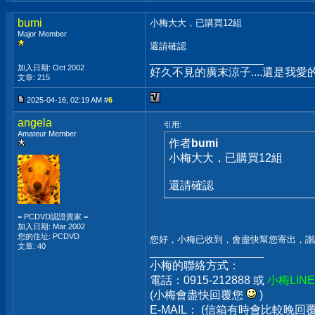
bumi
小梅大大，已購買12組
Major Member
還請確認
__________________
加入日期: Oct 2002
好久不見的廣末涼子....還是我愛
文章: 215
2025-04-16, 02:19 AM #
6
angela
引用:
Amateur Member
作者
bumi
小梅大大，已購買12組
還請確認
= PCDVD認證賣家 =
加入日期: Mar 2002
您的住址: PCDVD
您好，小梅已收到，會盡快幫您寄出，謝
文章: 40
__________________
小梅的聯絡方式：
電話：0915-212888 或
小梅LIN
(小梅會盡快回覆您
)
E-MAIL： (信箱有時會比較晚