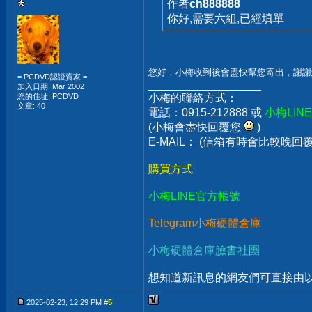
作者
ch888888
你好,需要六組,已經填單
您好，小梅收到後會盡快幫您寄出，謝謝
= PCDVD認證賣家 =
__________________
加入日期: Mar 2002
您的住址: PCDVD
小梅的聯絡方式：
文章: 40
電話：0915-212888 或
小梅LIN
(小梅會盡快回覆您
)
E-MAIL： (信箱有時會比較晚
購買方式
小梅LINE官方帳號
Telegram小梅硬體倉庫
小梅硬體倉庫臉書社團
想知道新訊息的網友們可直接由以上
2025-02-23, 12:29 PM #
5