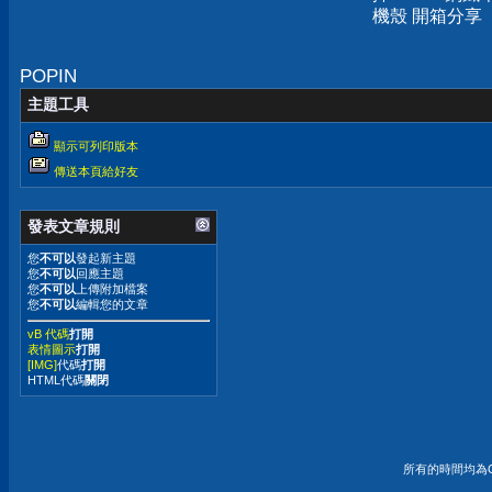
機殼 開箱分享
POPIN
主題工具
顯示可列印版本
傳送本頁給好友
發表文章規則
您
不可以
發起新主題
您
不可以
回應主題
您
不可以
上傳附加檔案
您
不可以
編輯您的文章
vB 代碼
打開
表情圖示
打開
[IMG]
代碼
打開
HTML代碼
關閉
所有的時間均為G