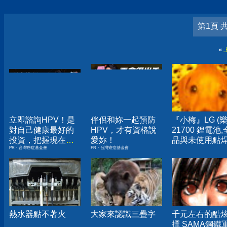
第1頁 
«
立即諮詢HPV！是
伴侶和妳一起預防
『小梅』LG (樂
對自己健康最好的
HPV，才有資格說
21700 鋰電池
投資，把握現在不
愛妳！
品與未使用點
PR・台灣癌症基金會
PR・台灣癌症基金會
嫌晚！
皆有.
熱水器點不著火
大家來認識三疊字
千元左右的酷
擇 SAMA鋼鐵