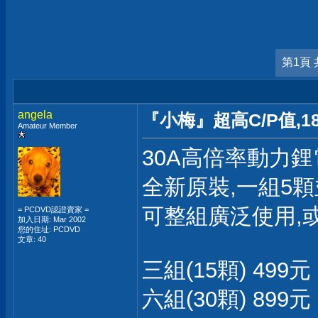
第1頁 
angela
『小梅』超高C/P值,1
Amateur Member
30A高倍率動力鋰
全新原裝,一組5顆並
可整組廣泛使用,
= PCDVD認證賣家 =
加入日期: Mar 2002
您的住址: PCDVD
文章: 40
三組(15顆) 499元
六組(30顆) 899元